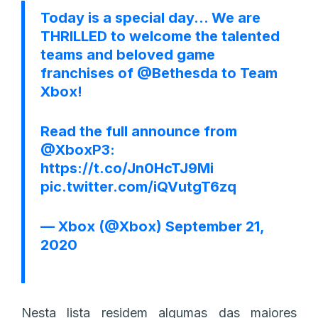
Today is a special day… We are
THRILLED to welcome the talented
teams and beloved game
franchises of
@Bethesda
to Team
Xbox!
Read the full announce from
@XboxP3
:
https://t.co/Jn0HcTJ9Mi
pic.twitter.com/iQVutgT6zq
— Xbox (@Xbox)
September 21,
2020
Nesta lista residem algumas das maiores