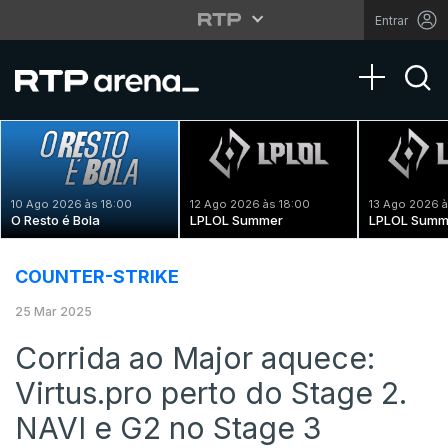
Entrar
Toggle na
10 Ago 2026 às 18:00
12 Ago 2026 às 18:00
13 Ago 2026 à
O Resto é Bola
LPLOL Summer
LPLOL Summ
COUNTER-STRIKE
25 Mar 2025
Corrida ao Major aquece:
Virtus.pro perto do Stage 2.
NAVI e G2 no Stage 3