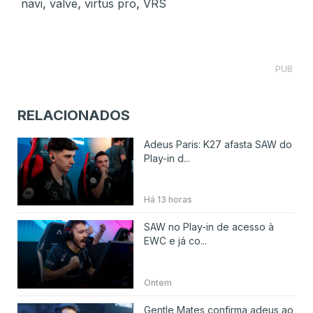
,
,
,
navi
valve
virtus pro
VRS
PUB
RELACIONADOS
Adeus Paris: K27 afasta SAW do
Play-in d...
Há 13 horas
SAW no Play-in de acesso à
EWC e já co...
Ontem
Gentle Mates confirma adeus ao