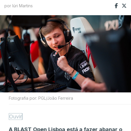
por Iúri Martins
Fotografia por: PGL/João Ferreira
Ouvir
A BLAST Open Lisboa está a fazer abanar o