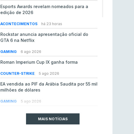
Esports Awards revelam nomeados para a
edição de 2026
ACONTECIMENTOS
há 23 horas
Rockstar anuncia apresentação oficial do
GTA 6 na Netflix
GAMING
6 ago 2026
Roman Imperium Cup IX ganha forma
COUNTER-STRIKE
5 ago 2026
EA vendida ao PIF da Arábia Saudita por 55 mil
milhões de dólares
GAMING
5 ago 2026
jL chamado para colmatar baixas na Team
Vitality
MAIS NOTÍCIAS
COUNTER-STRIKE
5 ago 2026