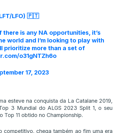
(LFT/LFO) 🇵🇹
f there is any NA opportunities, it’s
he world and I’m looking to play with
ll prioritize more than a set of
ter.com/o31gNTZh6o
ptember 17, 2023
ma esteve na conquista da La Catalane 2019,
p 3 Mundial do ALGS 2023 Split 1, o seu
 o Top 11 obtido no Championship.
o competitivo, chega também ao fim uma era