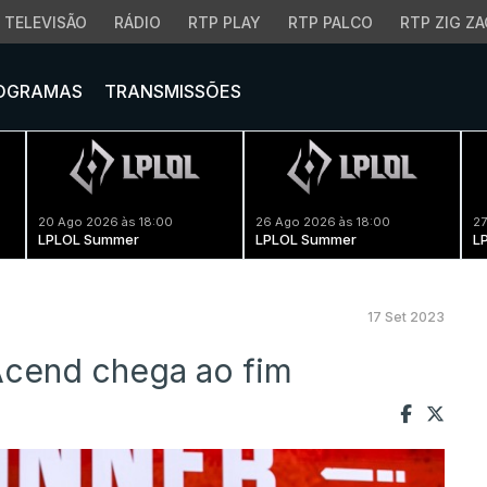
TELEVISÃO
RÁDIO
RTP PLAY
RTP PALCO
RTP ZIG ZA
OGRAMAS
TRANSMISSÕES
20 Ago 2026 às 18:00
26 Ago 2026 às 18:00
27
LPLOL Summer
LPLOL Summer
L
17 Set 2023
Acend chega ao fim