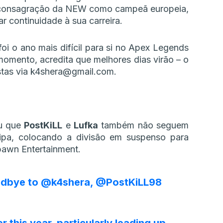
consagração da NEW como campeã europeia,
r continuidade à sua carreira.
oi o ano mais difícil para si no Apex Legends
 momento, acredita que melhores dias virão – o
stas via k4shera@gmail.com.
ou que
PostKiLL
e
Lufka
também não seguem
quipa, colocando a divisão em suspenso para
pawn Entertainment.
odbye to
@k4shera
,
@PostKiLL98