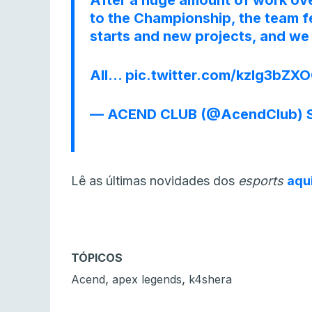
After a huge amount of work over
to the Championship, the team fe
starts and new projects, and we 
All…
pic.twitter.com/kzIg3bZX
— ACEND CLUB (@AcendClub)
Lê as últimas novidades dos
esports
aqu
TÓPICOS
,
,
Acend
apex legends
k4shera