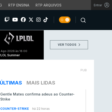
G
RTP ENSINA
RTP ARQUIVOS
Entrar
VER TODOS
 Ago 2026 às 18:00
PLOL Summer
PUB
ÚLTIMAS
MAIS LIDAS
Gentle Mates confirma adeus ao Counter-
Strike
COUNTER-STRIKE
há 22 horas