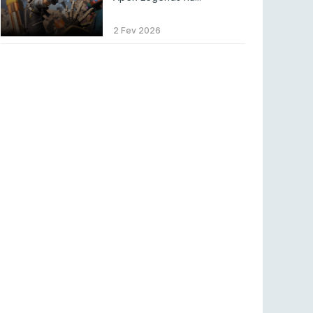
LEAGUE OF LEGENDS
3 ago 2026
MOUZ surpreende Spirit para vencer BLAST
2 Fev 2026
Bounty
COUNTER-STRIKE
2 ago 2026
Setembro recheado de LANs em Portugal
COUNTER-STRIKE
1 ago 2026
Betclic renova parceria com a RTP Arena para
a época 2026/27
RTP ARENA
23 jul 2026
BLAST Bounty S2 na RTP Arena: Regressa o
melhor Counter-Strike
COUNTER-STRIKE
18 jul 2026