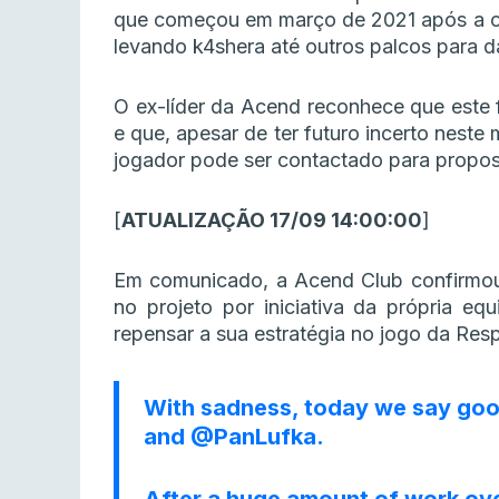
que começou em março de 2021 após a 
levando k4shera até outros palcos para da
O ex-líder da Acend reconhece que este f
e que, apesar de ter futuro incerto neste
jogador pode ser contactado para propo
[
ATUALIZAÇÃO 17/09 14:00:00
]
Em comunicado, a Acend Club confirm
no projeto por iniciativa da própria e
repensar a sua estratégia no jogo da Res
With sadness, today we say go
and
@PanLufka
.