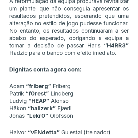
A reformulação da equipa procurava revitalizar
um plantel que não conseguia apresentar os
resultados pretendidos, esperando que uma
alteração no estilo de jogo pudesse funcionar.
No entanto, os resultados continuaram a ser
abaixo do esperado, obrigando a equipa a
tomar a decisão de passar Haris
“⁠H4RR3⁠”
Hadzic para o banco com efeito imediato.
Dignitas conta agora com:
Adam
“⁠friberg⁠”
Friberg
Patrik
“⁠f0rest⁠”
Lindberg
Ludvig
“⁠HEAP⁠”
Alonso
Håkon
“⁠hallzerk⁠”
Fjærli
Jonas
“⁠Lekr0⁠”
Olofsson
Halvor
“⁠vENdetta⁠”
Gulestøl (treinador)