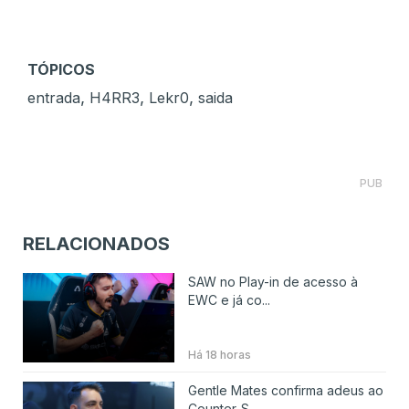
TÓPICOS
,
,
,
entrada
H4RR3
Lekr0
saida
PUB
RELACIONADOS
SAW no Play-in de acesso à
EWC e já co...
Há 18 horas
Gentle Mates confirma adeus ao
Counter-S...