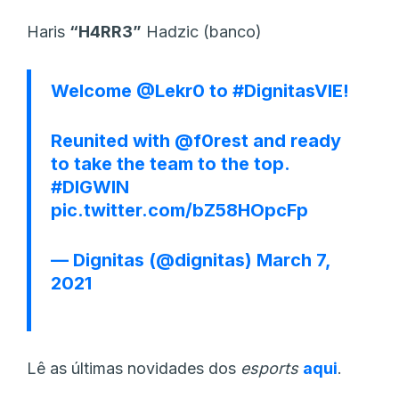
Haris
“⁠H4RR3⁠”
Hadzic (banco)
Welcome
@Lekr0
to
#DignitasVIE
!
Reunited with
@f0rest
and ready
to take the team to the top.
#DIGWIN
pic.twitter.com/bZ58HOpcFp
— Dignitas (@dignitas)
March 7,
2021
Lê as últimas novidades dos
esports
aqui
.