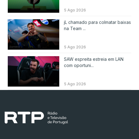
5 Ago 2026
jL chamado para colmatar baixas
na Team ...
5 Ago 2026
SAW espreita estreia em LAN
com oportuni...
5 Ago 2026