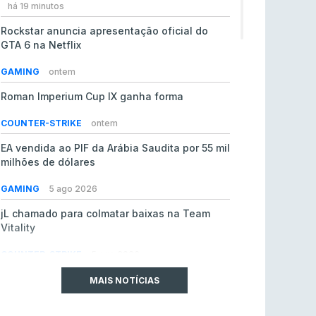
há 19 minutos
Rockstar anuncia apresentação oficial do
GTA 6 na Netflix
GAMING
ontem
Roman Imperium Cup IX ganha forma
COUNTER-STRIKE
ontem
EA vendida ao PIF da Arábia Saudita por 55 mil
milhões de dólares
GAMING
5 ago 2026
jL chamado para colmatar baixas na Team
Vitality
COUNTER-STRIKE
5 ago 2026
SAW espreita estreia em LAN com
MAIS NOTÍCIAS
oportunidade de ouro