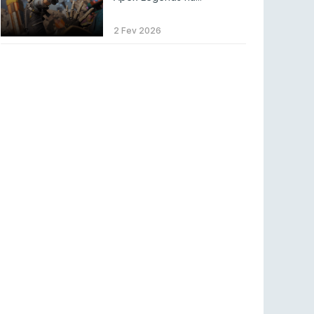
COUNTER-STRIKE
2 ago 2026
2 Fev 2026
Setembro recheado de LANs em Portugal
COUNTER-STRIKE
1 ago 2026
Betclic renova parceria com a RTP Arena para
a época 2026/27
RTP ARENA
23 jul 2026
BLAST Bounty S2 na RTP Arena: Regressa o
melhor Counter-Strike
COUNTER-STRIKE
18 jul 2026
Wuant assina “The One”: O novo hino oficial
da LPLOL
LEAGUE OF LEGENDS
16 jul 2026