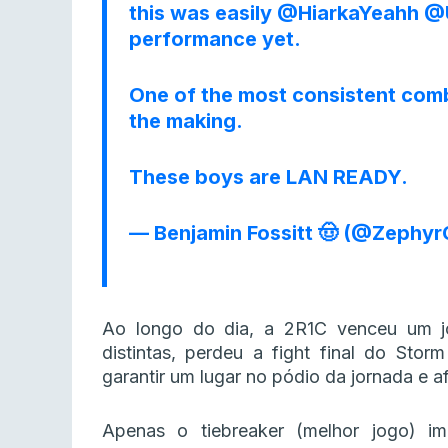
this was easily
@HiarkaYeahh
@
performance yet.
One of the most consistent comb
the making.
These boys are LAN READY.
— Benjamin Fossitt 🤠 (@Zephy
Ao longo do dia, a 2R1C venceu um j
distintas, perdeu a fight final do Sto
garantir um lugar no pódio da jornada e a
Apenas o tiebreaker (melhor jogo) i