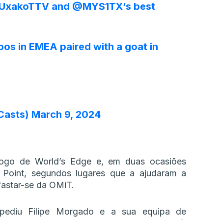
UxakoTTV
and
@MYS1TX
‘s best
os in EMEA paired with a goat in
rCasts)
March 9, 2024
ogo de World’s Edge e, em duas ocasiões
rm Point, segundos lugares que a ajudaram a
fastar-se da OMiT.
mpediu Filipe Morgado e a sua equipa de