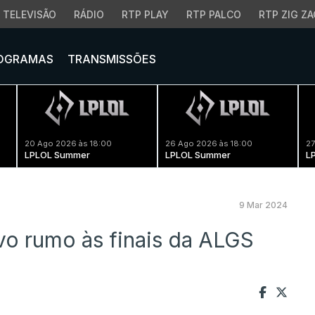
TELEVISÃO
RÁDIO
RTP PLAY
RTP PALCO
RTP ZIG ZA
OGRAMAS
TRANSMISSÕES
20 Ago 2026 às 18:00
26 Ago 2026 às 18:00
27
LPLOL Summer
LPLOL Summer
L
9 Mar 2024
vo rumo às finais da ALGS