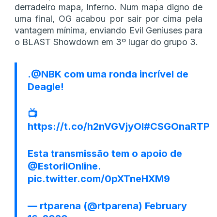
derradeiro mapa, Inferno. Num mapa digno de
uma final, OG acabou por sair por cima pela
vantagem mínima, enviando Evil Geniuses para
o BLAST Showdown em 3º lugar do grupo 3.
.
@NBK
com uma ronda incrível de
Deagle!
📺
https://t.co/h2nVGVjyOI
#CSGOnaRTP
Esta transmissão tem o apoio de
@EstorilOnline
.
pic.twitter.com/0pXTneHXM9
— rtparena (@rtparena)
February