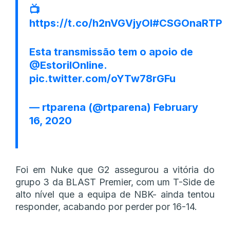
📺
https://t.co/h2nVGVjyOI
#CSGOnaRTP
Esta transmissão tem o apoio de
@EstorilOnline
.
pic.twitter.com/oYTw78rGFu
— rtparena (@rtparena)
February
16, 2020
Foi em Nuke que G2 assegurou a vitória do
grupo 3 da BLAST Premier, com um T-Side de
alto nível que a equipa de NBK- ainda tentou
responder, acabando por perder por 16-14.