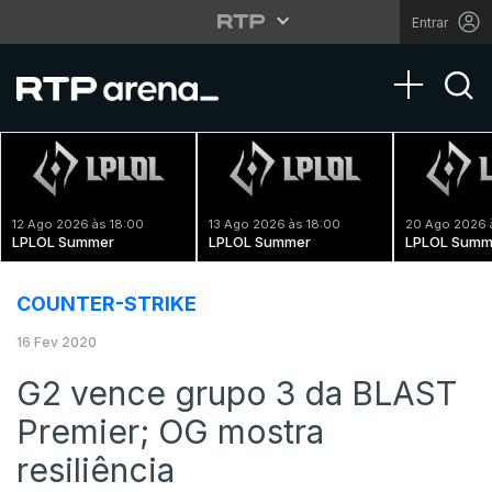
Entrar
Toggle na
12 Ago 2026 às 18:00
13 Ago 2026 às 18:00
20 Ago 2026 
LPLOL Summer
LPLOL Summer
LPLOL Summ
COUNTER-STRIKE
16 Fev 2020
G2 vence grupo 3 da BLAST
Premier; OG mostra
resiliência