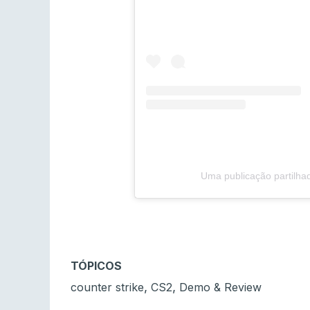
Uma publicação partilha
TÓPICOS
,
,
counter strike
CS2
Demo & Review