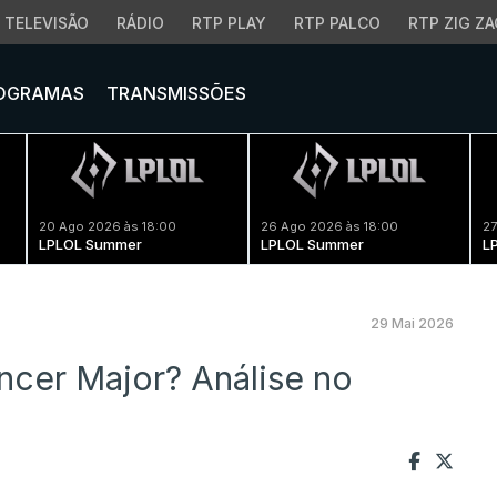
TELEVISÃO
RÁDIO
RTP PLAY
RTP PALCO
RTP ZIG ZA
OGRAMAS
TRANSMISSÕES
20 Ago 2026 às 18:00
26 Ago 2026 às 18:00
27
LPLOL Summer
LPLOL Summer
L
29 Mai 2026
ncer Major? Análise no