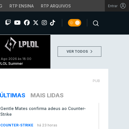
G
RTP ENSINA
RTP ARQUIVOS
Entrar
VER TODOS
 Ago 2026 às 18:00
PLOL Summer
PUB
ÚLTIMAS
MAIS LIDAS
Gentle Mates confirma adeus ao Counter-
Strike
COUNTER-STRIKE
há 23 horas