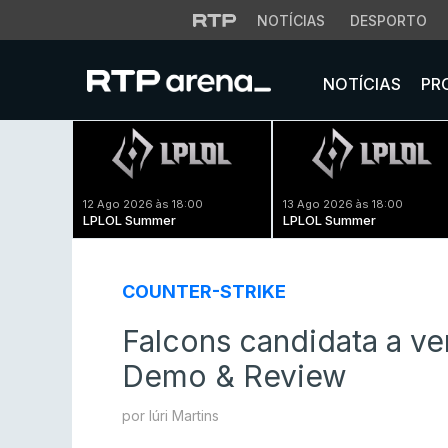
NOTÍCIAS
DESPORTO
NOTÍCIAS
PR
12 Ago 2026 às 18:00
13 Ago 2026 às 18:00
LPLOL Summer
LPLOL Summer
COUNTER-STRIKE
Falcons candidata a ve
Demo & Review
por Iúri Martins