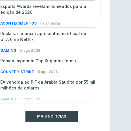
Esports Awards revelam nomeados para a
edição de 2026
ACONTECIMENTOS
há 24 horas
Rockstar anuncia apresentação oficial do
GTA 6 na Netflix
GAMING
6 ago 2026
Roman Imperium Cup IX ganha forma
COUNTER-STRIKE
5 ago 2026
EA vendida ao PIF da Arábia Saudita por 55 mil
milhões de dólares
GAMING
5 ago 2026
jL chamado para colmatar baixas na Team
Vitality
MAIS NOTÍCIAS
COUNTER-STRIKE
5 ago 2026