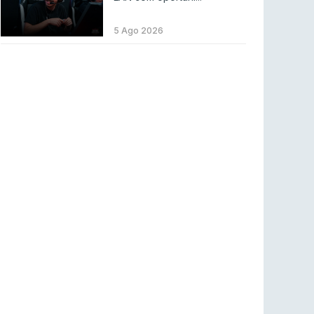
LEAGUE OF LEGENDS
3 ago 2026
MOUZ surpreende Spirit para vencer BLAST
5 Ago 2026
Bounty
COUNTER-STRIKE
2 ago 2026
Setembro recheado de LANs em Portugal
COUNTER-STRIKE
1 ago 2026
Betclic renova parceria com a RTP Arena para
a época 2026/27
RTP ARENA
23 jul 2026
BLAST Bounty S2 na RTP Arena: Regressa o
melhor Counter-Strike
COUNTER-STRIKE
18 jul 2026