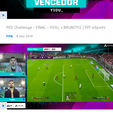
PES Challenge – FINAL – YIOU_ x BRUNO112 | FPF eSports
FIFA
8 dez 2019