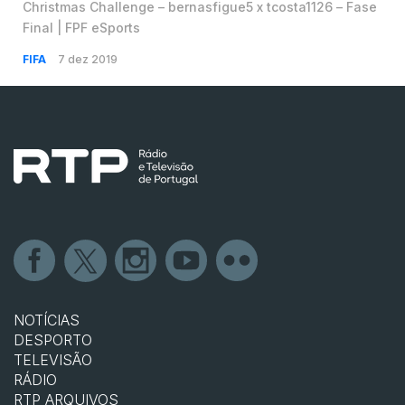
Christmas Challenge – bernasfigue5 x tcosta1126 – Fase
Final | FPF eSports
FIFA
7 dez 2019
NOTÍCIAS
DESPORTO
TELEVISÃO
RÁDIO
RTP ARQUIVOS