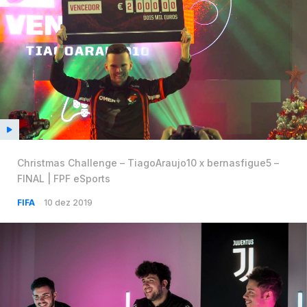
Christmas Challenge – TiagoAraujo10 x bernasfigue5 –
FINAL | FPF eSports
FIFA
10 dez 2019