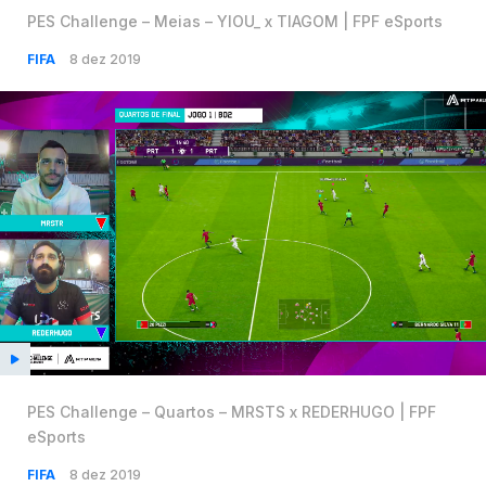
PES Challenge – Meias – YIOU_ x TIAGOM | FPF eSports
FIFA
8 dez 2019
PES Challenge – Quartos – MRSTS x REDERHUGO | FPF
eSports
FIFA
8 dez 2019