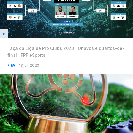
Taça da Liga de Pro Clubs 2020 | Oitavos e quartos-de-
final | FPF eSports
FIFA
13 jan 2020