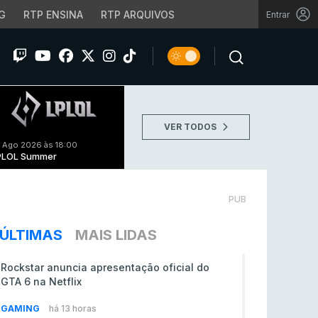
G
RTP ENSINA
RTP ARQUIVOS
Entrar
VER TODOS
 Ago 2026 às 18:00
PLOL Summer
PUB
ÚLTIMAS
MAIS LIDAS
Rockstar anuncia apresentação oficial do
GTA 6 na Netflix
GAMING
há 13 horas