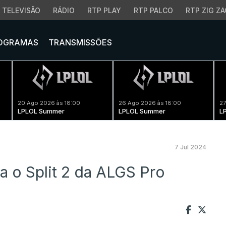
TELEVISÃO
RÁDIO
RTP PLAY
RTP PALCO
RTP ZIG ZA
OGRAMAS
TRANSMISSÕES
20 Ago 2026 às 18:00
26 Ago 2026 às 18:00
27
LPLOL Summer
LPLOL Summer
L
7 Jul 2024
ra o Split 2 da ALGS Pro