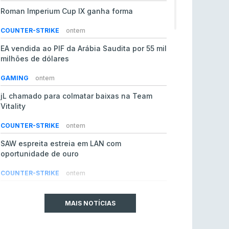
Roman Imperium Cup IX ganha forma
COUNTER-STRIKE
ontem
EA vendida ao PIF da Arábia Saudita por 55 mil
milhões de dólares
GAMING
ontem
jL chamado para colmatar baixas na Team
Vitality
COUNTER-STRIKE
ontem
SAW espreita estreia em LAN com
oportunidade de ouro
COUNTER-STRIKE
ontem
Era em risco? Vitality continua a cair no VRS
do Counter-Strike 2
MAIS NOTÍCIAS
COUNTER-STRIKE
ontem