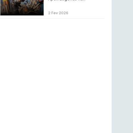
Betclic renova parceria com a RTP Arena para
a época 2026/27
2 Fev 2026
RTP ARENA
23 jul 2026
BLAST Bounty S2 na RTP Arena: Regressa o
melhor Counter-Strike
COUNTER-STRIKE
18 jul 2026
Wuant assina “The One”: O novo hino oficial
da LPLOL
LEAGUE OF LEGENDS
16 jul 2026
Roman Imperium Cup VIII abre inscrições com
SAW e Luminosity na lista
COUNTER-STRIKE
16 jul 2026