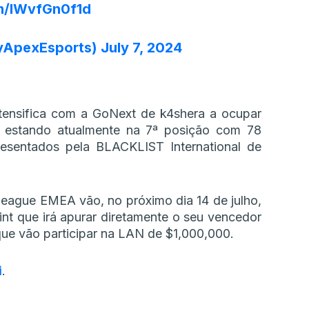
om/IWvfGn0f1d
yApexEsports)
July 7, 2024
tensifica com a GoNext de k4shera a ocupar
, estando atualmente na 7ª posição com 78
esentados pela BLACKLIST International de
eague EMEA vão, no próximo dia 14 de julho,
t que irá apurar diretamente o seu vencedor
que vão participar na LAN de $1,000,000.
i
.