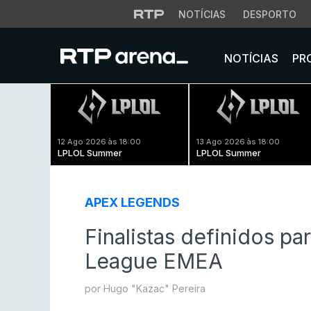
NOTÍCIAS
DESPORTO
NOTÍCIAS
PR
12 Ago 2026 às 18:00
13 Ago 2026 às 18:00
LPLOL Summer
LPLOL Summer
APEX LEGENDS
Finalistas definidos pa
League EMEA
por Hugo "Kazac" Pereira