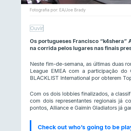
Fotografia por: EA/Joe Brady
Ouvir
Os portugueses Francisco “k4shera” A
na corrida pelos lugares nas finais pre
Neste fim-de-semana, as últimas duas ro
League EMEA com a participação do
BLACKLIST International por obterem Top
Com os dois lobbies finalizados, a classi
com dois representantes regionais já 
pontos, Alliance e Gaimin Gladiators já g
Check out who’s going to be pla