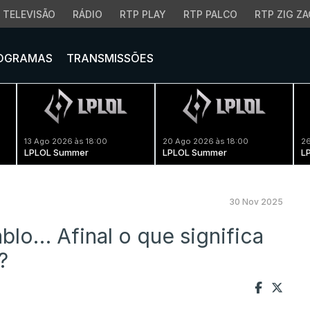
TELEVISÃO
RÁDIO
RTP PLAY
RTP PALCO
RTP ZIG ZA
OGRAMAS
TRANSMISSÕES
13 Ago 2026 às 18:00
20 Ago 2026 às 18:00
26
LPLOL Summer
LPLOL Summer
L
30 Nov 2025
iablo… Afinal o que significa
?