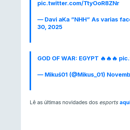
pic.twitter.com/TtyOoR8ZNr
— Davi aKa ”NHH” As varias fa
30, 2025
GOD OF WAR: EGYPT 🔥🔥🔥
pic
— Mikuś01 (@Mikus_01)
Novembe
Lê as últimas novidades dos
esports
aqu