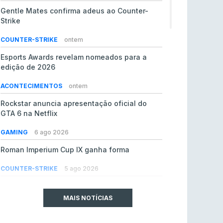
Gentle Mates confirma adeus ao Counter-
Strike
COUNTER-STRIKE
ontem
Esports Awards revelam nomeados para a
edição de 2026
ACONTECIMENTOS
ontem
Rockstar anuncia apresentação oficial do
GTA 6 na Netflix
GAMING
6 ago 2026
Roman Imperium Cup IX ganha forma
COUNTER-STRIKE
5 ago 2026
EA vendida ao PIF da Arábia Saudita por 55 mil
milhões de dólares
MAIS NOTÍCIAS
GAMING
5 ago 2026