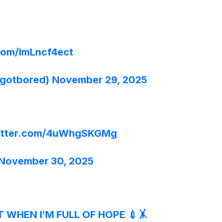
.com/lmLncf4ect
hgotbored)
November 29, 2025
witter.com/4uWhgSKGMg
November 30, 2025
 WHEN I’M FULL OF HOPE 💉🤸