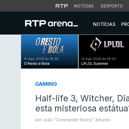
NOTÍCIAS
DESPORTO
NOTÍCIAS
PR
10 Ago 2026 às 18:00
12 Ago 2026 às 18:00
O Resto é Bola
LPLOL Summer
GAMING
Half-life 3, Witcher, D
esta misteriosa estátua
por João "Commander Bonny" Antunes