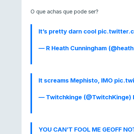
O que achas que pode ser?
It’s pretty darn cool
pic.twitter
— R Heath Cunningham (@heat
It screams Mephisto, IMO
pic.t
— Twitchkinge (@TwitchKinge)
YOU CAN’T FOOL ME GEOFF NOT