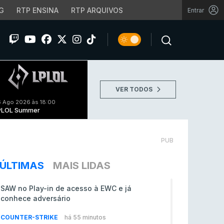
G
RTP ENSINA
RTP ARQUIVOS
Entrar
VER TODOS
 Ago 2026 às 18:00
PLOL Summer
PUB
ÚLTIMAS
MAIS LIDAS
SAW no Play-in de acesso à EWC e já
conhece adversário
COUNTER-STRIKE
há 55 minutos