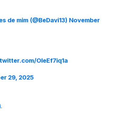
ces de mim (@BeDavi13)
November
.twitter.com/OIeEf7iq1a
r 29, 2025
i
.