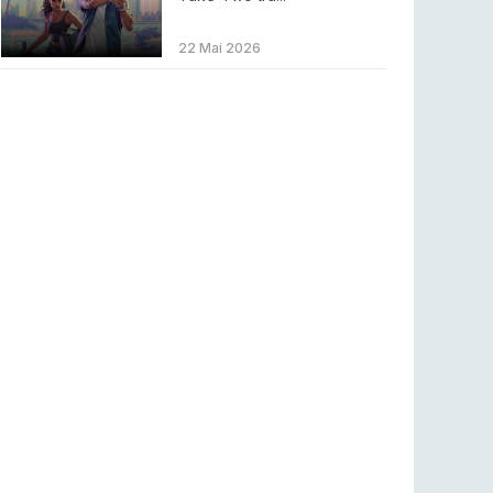
ENTRETENIMENTO
3 ago 2026
Códigos para ícones clássicos gratuitos no
22 Mai 2026
League of Legends [agosto 2026]
LEAGUE OF LEGENDS
3 ago 2026
MOUZ surpreende Spirit para vencer BLAST
Bounty
COUNTER-STRIKE
2 ago 2026
Setembro recheado de LANs em Portugal
COUNTER-STRIKE
1 ago 2026
Betclic renova parceria com a RTP Arena para
a época 2026/27
RTP ARENA
23 jul 2026