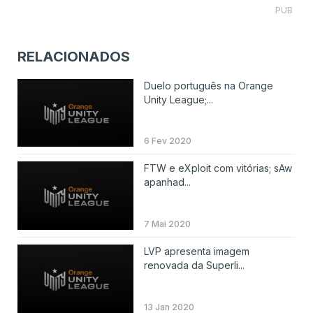
PUB
RELACIONADOS
Duelo português na Orange
Unity League;...
6 Fev 2020
FTW e eXploit com vitórias; sAw
apanhad...
7 Mai 2020
LVP apresenta imagem
renovada da Superli...
13 Jan 2020