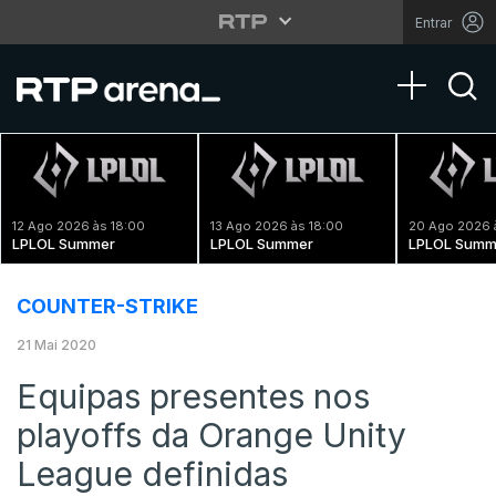
Entrar
Toggle na
12 Ago 2026 às 18:00
13 Ago 2026 às 18:00
20 Ago 2026 
LPLOL Summer
LPLOL Summer
LPLOL Summ
COUNTER-STRIKE
21 Mai 2020
Equipas presentes nos
playoffs da Orange Unity
League definidas