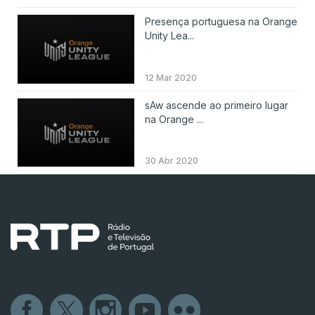
Presença portuguesa na Orange
Unity Lea...
12 Mar 2020
sAw ascende ao primeiro lugar
na Orange ...
30 Abr 2020