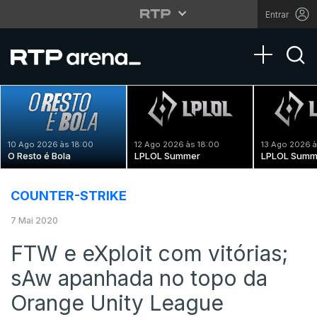
Entrar
Toggle na
10 Ago 2026 às 18:00
12 Ago 2026 às 18:00
13 Ago 2026 à
O Resto é Bola
LPLOL Summer
LPLOL Summ
COUNTER-STRIKE
7 Mai 2020
FTW e eXploit com vitórias;
sAw apanhada no topo da
Orange Unity League