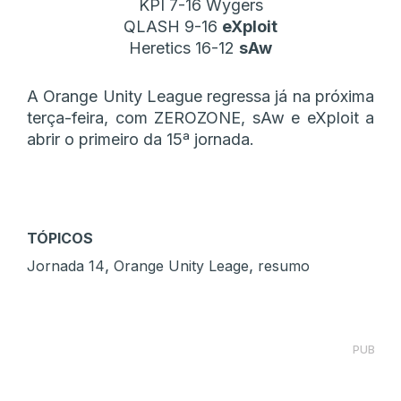
KPI 7-16 Wygers
QLASH 9-16
eXploit
Heretics 16-12
sAw
A Orange Unity League regressa já na próxima
terça-feira, com ZEROZONE, sAw e eXploit a
abrir o primeiro da 15ª jornada.
TÓPICOS
,
,
Jornada 14
Orange Unity Leage
resumo
PUB