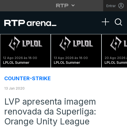
Entrar
Toggle na
12 Ago 2026 às 18:00
13 Ago 2026 às 18:00
20 Ago 2026 
LPLOL Summer
LPLOL Summer
LPLOL Summ
COUNTER-STRIKE
13 Jan 2020
LVP apresenta imagem
renovada da Superliga:
Orange Unity League