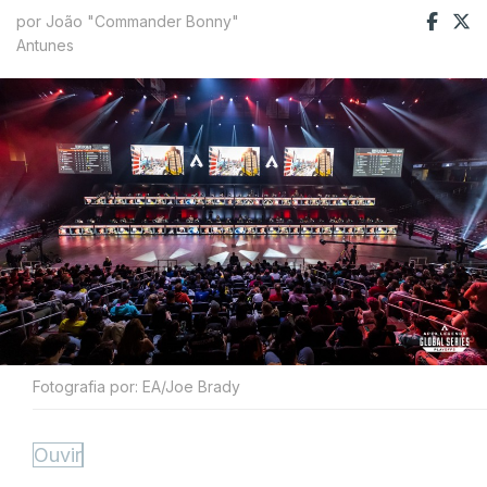
por João "Commander Bonny"
Antunes
Fotografia por: EA/Joe Brady
Ouvir