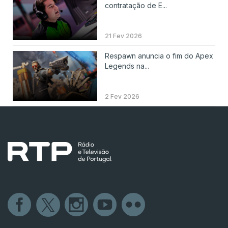
contratação de E...
21 Fev 2026
Respawn anuncia o fim do Apex
Legends na...
2 Fev 2026