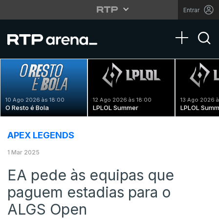
Entrar
Toggle na
10 Ago 2026 às 18:00
12 Ago 2026 às 18:00
13 Ago 2026 à
O Resto é Bola
LPLOL Summer
LPLOL Summ
APEX LEGENDS
1 Mar 2025
EA pede às equipas que
paguem estadias para o
ALGS Open