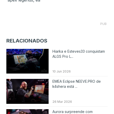
PUB
RELACIONADOS
Hiarka e Esteves33 conquistam
ALGS Pro L...
10 Jun 2026
EMEA Eclipse NEEVE.PRO de
k4shera está ...
26 Mar 2026
Aurora surpreende com