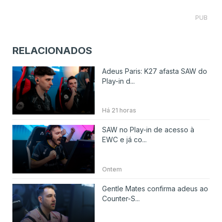
PUB
RELACIONADOS
Adeus Paris: K27 afasta SAW do
Play-in d...
Há 21 horas
SAW no Play-in de acesso à
EWC e já co...
Ontem
Gentle Mates confirma adeus ao
Counter-S...