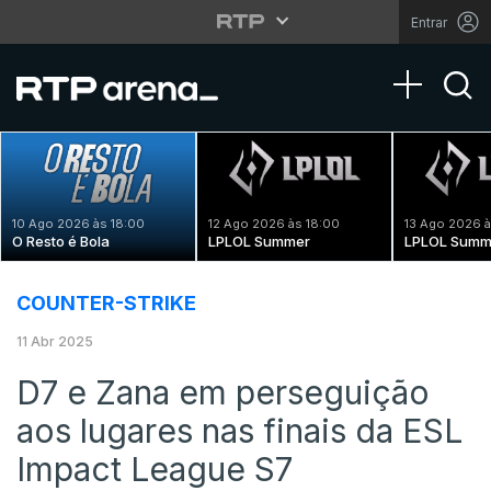
Entrar
Toggle na
10 Ago 2026 às 18:00
12 Ago 2026 às 18:00
13 Ago 2026 à
O Resto é Bola
LPLOL Summer
LPLOL Summ
COUNTER-STRIKE
11 Abr 2025
D7 e Zana em perseguição
aos lugares nas finais da ESL
Impact League S7