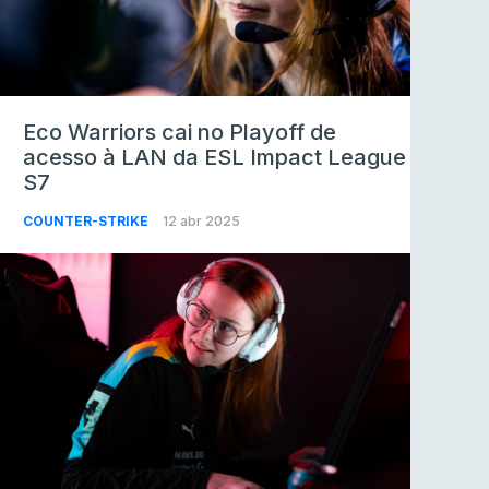
Eco Warriors cai no Playoff de
acesso à LAN da ESL Impact League
S7
COUNTER-STRIKE
12 abr 2025