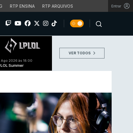
G
RTP ENSINA
RTP ARQUIVOS
Entrar
VER TODOS
 Ago 2026 às 18:00
PLOL Summer