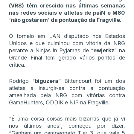
(VRS) têm crescido nas últimas semanas
nas redes sociais e atletas de paiN e M80
‘não gostaram’ da pontuação da Fragville.
O torneio em LAN disputado nos Estados
Unidos e que culminou com vitória da NRG
perante a Ninjas in Pyjamas de “
ewjerkz
” na
Grande Final tem gerado vários pontos de
crítica.
Rodrigo “
biguzera
” Bittencourt foi um dos
atletas a insurgir-se contra a pontuação
amealhada pela NRG com vitórias contra
GameHunters, ODDIK e NIP na Fragville.
“É uma coisa coisas mais bizarras que já vi
nos últimos anos”, começou por dizer.
“Ganham um campeonato Tier 3, que vale 5