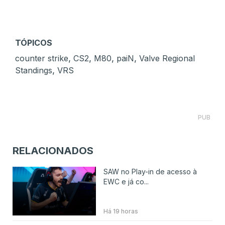
TÓPICOS
,
,
,
,
counter strike
CS2
M80
paiN
Valve Regional
,
Standings
VRS
PUB
RELACIONADOS
SAW no Play-in de acesso à
EWC e já co...
Há 19 horas