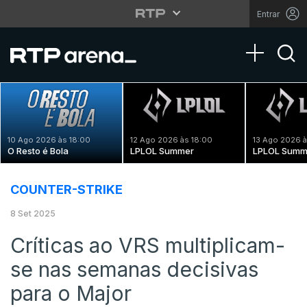
Entrar
Toggle na
10 Ago 2026 às 18:00
12 Ago 2026 às 18:00
13 Ago 2026 à
O Resto é Bola
LPLOL Summer
LPLOL Summ
COUNTER-STRIKE
8 Set 2025
Críticas ao VRS multiplicam-
se nas semanas decisivas
para o Major