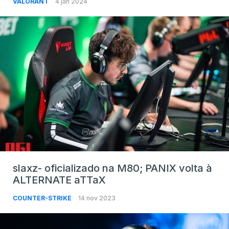
VALORANT
4 jan 2024
slaxz- oficializado na M80; PANIX volta à
ALTERNATE aTTaX
COUNTER-STRIKE
14 nov 2023