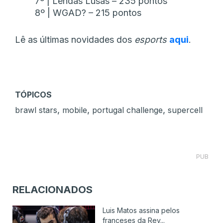
7º | Lendas Lusas – 235 pontos
8º | WGAD? – 215 pontos
Lê as últimas novidades dos
esports
aqui
.
TÓPICOS
,
,
,
brawl stars
mobile
portugal challenge
supercell
PUB
RELACIONADOS
Luis Matos assina pelos
franceses da Rev...