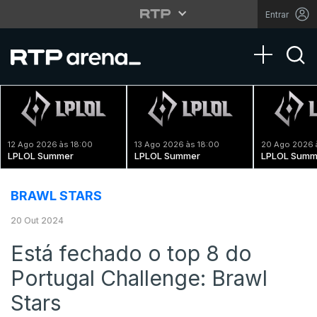
Entrar
Toggle na
12 Ago 2026 às 18:00
13 Ago 2026 às 18:00
20 Ago 2026 
LPLOL Summer
LPLOL Summer
LPLOL Summ
BRAWL STARS
20 Out 2024
Está fechado o top 8 do
Portugal Challenge: Brawl
Stars