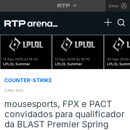
Entrar
Toggle na
12 Ago 2026 às 18:00
13 Ago 2026 às 18:00
20 Ago 2026 
LPLOL Summer
LPLOL Summer
LPLOL Summ
COUNTER-STRIKE
2 Mar 2021
mousesports, FPX e PACT
convidados para qualificador
da BLAST Premier Spring