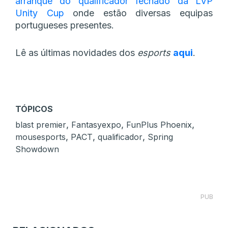
arranque do qualificador fechado da LVP
Unity Cup
onde estão diversas equipas
portugueses presentes.
Lê as últimas novidades dos
esports
aqui
.
TÓPICOS
,
,
,
blast premier
Fantasyexpo
FunPlus Phoenix
,
,
,
mousesports
PACT
qualificador
Spring
Showdown
PUB