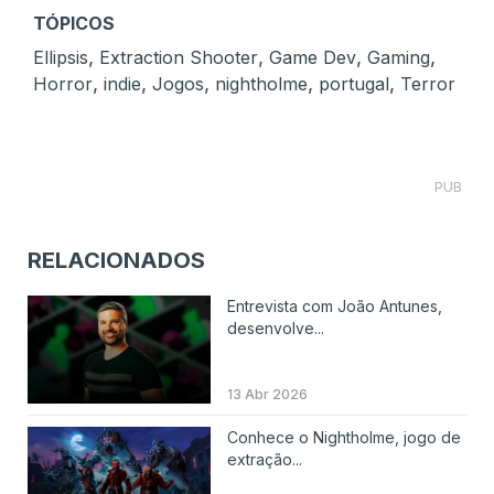
TÓPICOS
,
,
,
,
Ellipsis
Extraction Shooter
Game Dev
Gaming
,
,
,
,
,
Horror
indie
Jogos
nightholme
portugal
Terror
PUB
RELACIONADOS
Entrevista com João Antunes,
desenvolve...
13 Abr 2026
Conhece o Nightholme, jogo de
extração...