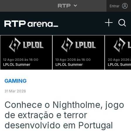
Entrar
Toggle na
12 Ago 2026 às 18:00
13 Ago 2026 às 18:00
20 Ago 2026 
LPLOL Summer
LPLOL Summer
LPLOL Summ
GAMING
31 Mar 2026
Conhece o Nightholme, jogo
de extração e terror
desenvolvido em Portugal