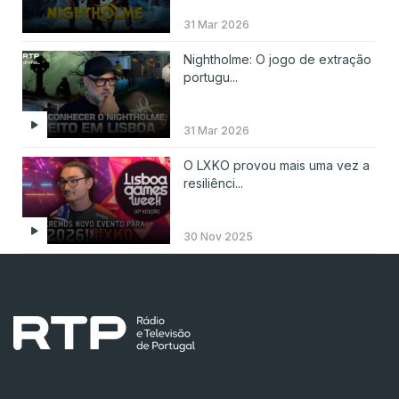
31 Mar 2026
Nightholme: O jogo de extração
portugu...
31 Mar 2026
O LXKO provou mais uma vez a
resiliênci...
30 Nov 2025