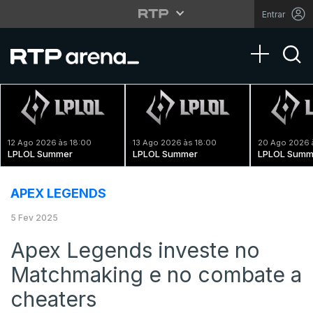
Entrar
Toggle na
12 Ago 2026 às 18:00
13 Ago 2026 às 18:00
20 Ago 2026 
LPLOL Summer
LPLOL Summer
LPLOL Summ
APEX LEGENDS
5 Fev 2025
Apex Legends investe no
Matchmaking e no combate a
cheaters