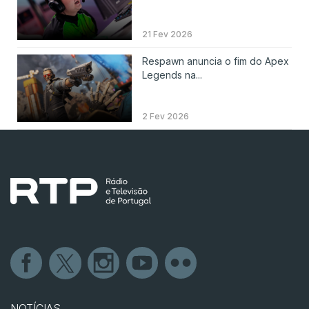
21 Fev 2026
Respawn anuncia o fim do Apex
Legends na...
2 Fev 2026
NOTÍCIAS