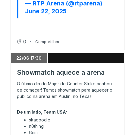
— RTP Arena (@rtparena)
08/06 18:44
June 22, 2025
Legacy no Stage 3
08/06 16:45
FURIA mais perto do Stage 3
0
Compartilhar
22/06 17:30
07/06 23:48
Os resultados da 2ª ronda na Stage 2
Showmatch aquece a arena
O último dia do Major de Counter Strike acabou
de começar! Temos showmatch para aquecer o
07/06 23:48
público na arena em Austin, no Texas!
Nemiga e M80 fogem ao 0-2
De um lado, Team USA:
skadoodle
07/06 22:26
n0thing
Lynn Vision deixa Falcons em apuros
Grim