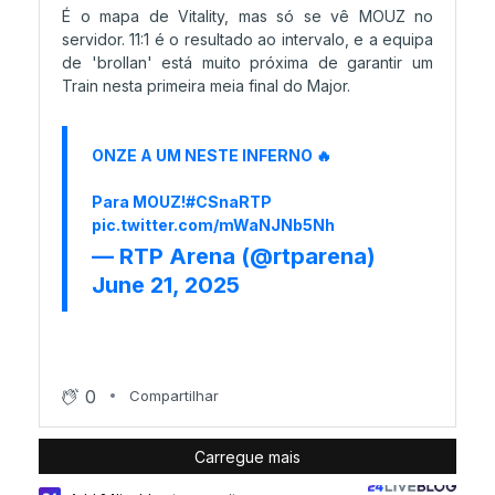
É o mapa de Vitality, mas só se vê MOUZ no
servidor. 11:1 é o resultado ao intervalo, e a equipa
de 'brollan' está muito próxima de garantir um
Train nesta primeira meia final do Major.
ONZE A UM NESTE INFERNO 🔥
Para MOUZ!
#CSnaRTP
pic.twitter.com/mWaNJNb5Nh
— RTP Arena (@rtparena)
June 21, 2025
0
Compartilhar
Carregue mais