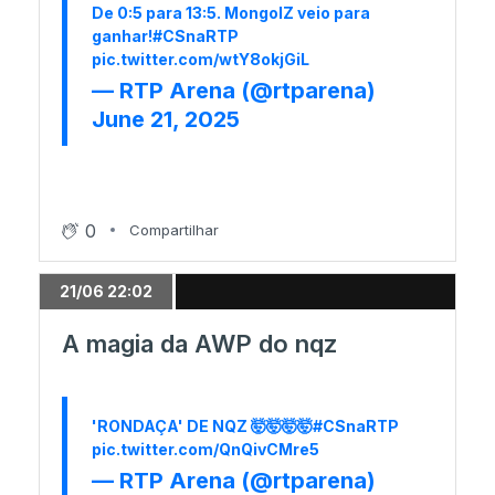
Duelo de qualificação!
De 0:5 para 13:5. MongolZ veio para
ganhar!
#CSnaRTP
pic.twitter.com/wtY8okjGiL
— RTP Arena (@rtparena)
05/06 17:01
June 21, 2025
Complexity fora do Major
04/06 21:41
Imperial sobrevive no Major; Metizport cai
0
Compartilhar
21/06 22:02
04/06 19:44
Heroic qualifica-se com 3-0
A magia da AWP do nqz
04/06 18:39
'RONDAÇA' DE NQZ 🤯🤯🤯🤯
#CSnaRTP
Tudo empatado entre Heroic e FlyQuest
pic.twitter.com/QnQivCMre5
— RTP Arena (@rtparena)