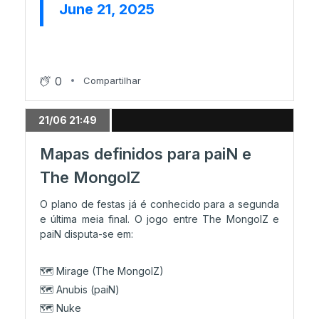
June 21, 2025
04/06 16:52
OG celebra segunda vitória
0
Compartilhar
04/06 15:47
BetBoom domina em Anubis e segura
segunda vitória
21/06 21:49
Mapas definidos para paiN e
04/06 01:02
The MongolZ
Resumo do dia 1
O plano de festas já é conhecido para a segunda
e última meia final. O jogo entre The MongolZ e
paiN disputa-se em:
04/06 00:52
TYLOO fecha dia 1 a vencer
🗺️ Mirage (The MongolZ)
🗺️ Anubis (paiN)
04/06 00:05
🗺️ Nuke