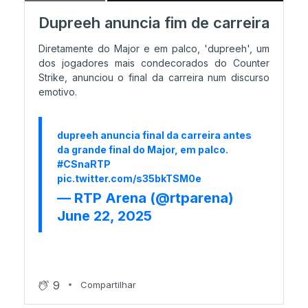
Dupreeh anuncia fim de carreira
12/06 11:33
Diretamente do Major e em palco, 'dupreeh', um
Spirit lança Major de Austin com vídeo
dos jogadores mais condecorados do Counter
sensacional à la MTV
Strike, anunciou o final da carreira num discurso
emotivo.
12/06 11:30
Team Liquid: Para os verdadeiros fãs do CS
dupreeh anuncia final da carreira antes
NA
da grande final do Major, em palco.
#CSnaRTP
pic.twitter.com/s35bkTSM0e
— RTP Arena (@rtparena)
10/06 22:41
June 22, 2025
FaZe fecha Stage 3
10/06 20:06
Lynn Vision no Stage 3
9
Compartilhar