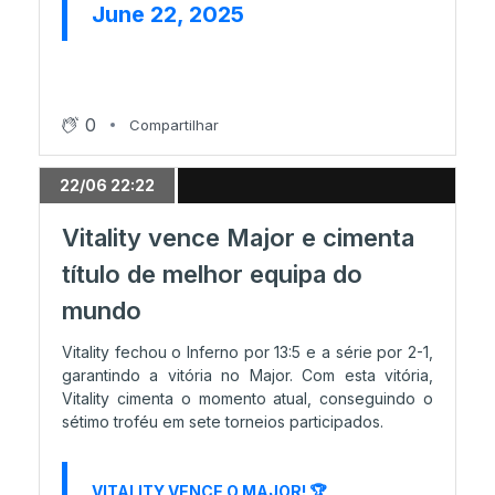
June 22, 2025
The MongolZ escreve nos livros de história
21/06 22:33
Reviravolta do torneio e MongolZ soma
0
Compartilhar
primeiro ponto
22/06 22:22
21/06 20:56
Vitality vence Major e cimenta
Vitality avança para a grande final
título de melhor equipa do
mundo
21/06 19:51
Vitality fechou o Inferno por 13:5 e a série por 2-1,
MOUZ garante o Train nesta meia final
garantindo a vitória no Major. Com esta vitória,
Vitality cimenta o momento atual, conseguindo o
sétimo troféu em sete torneios participados.
21/06 18:51
Primeiro mapa assinado por Vitality
VITALITY VENCE O MAJOR! 🏆