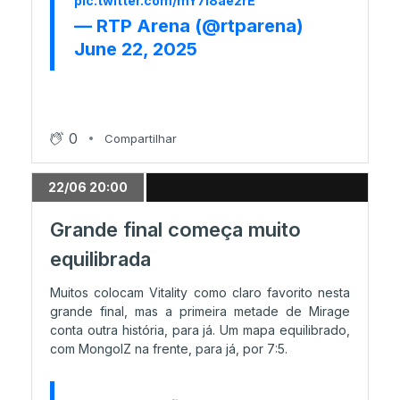
pic.twitter.com/mY7l8ae2rE
— RTP Arena (@rtparena)
June 22, 2025
13/06 22:17
MOUZ elimina Team Liquid
0
13/06 18:33
Compartilhar
FURIA regressas aos playoffs de um Major!
22/06 20:00
13/06 16:55
Grande final começa muito
MongolZ mantém ataque aos playoffs!
equilibrada
Muitos colocam Vitality como claro favorito nesta
13/06 16:00
grande final, mas a primeira metade de Mirage
conta outra história, para já. Um mapa equilibrado,
Vitória descomplicada para a FaZe!
com MongolZ na frente, para já, por 7:5.
12/06 23:46