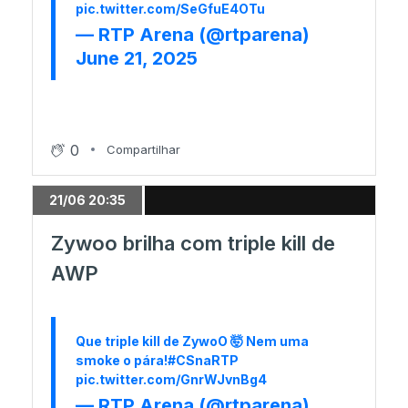
pic.twitter.com/SeGfuE4OTu
03/06 17:24
— RTP Arena (@rtparena)
B8 sofre, mas leva vitória da Imperial
June 21, 2025
03/06 16:07
OG supreende e vence Complexity
0
Compartilhar
03/06 13:09
21/06 20:35
Faz as tuas previsões para o Major com o
nosso simulador!
Zywoo brilha com triple kill de
AWP
03/06 13:08
Os jogos inaugurais da Stage 1 em Austin
Que triple kill de ZywoO 🤯 Nem uma
smoke o pára!
#CSnaRTP
pic.twitter.com/GnrWJvnBg4
— RTP Arena (@rtparena)