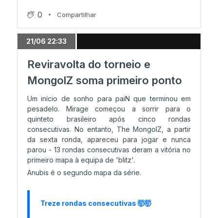
0
Compartilhar
05/06 23:16
FlyQuest perde e vai ao decisivo
21/06 22:33
Reviravolta do torneio e
05/06 21:36
MongolZ soma primeiro ponto
BetBoom avança para Stage 2
Um início de sonho para paiN que terminou em
pesadelo. Mirage começou a sorrir para o
05/06 21:00
quinteto brasileiro após cinco rondas
Duelo asiático dá Lynn Vision
consecutivas. No entanto, The MongolZ, a partir
da sexta ronda, apareceu para jogar e nunca
parou - 13 rondas consecutivas deram a vitória no
primeiro mapa à equipa de 'blitz'.
05/06 18:46
Anubis é o segundo mapa da série.
OG no Stage 2
Treze rondas consecutivas 🤯🤯
05/06 17:10