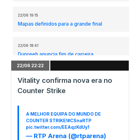
22/06 19:15
Mapas definidos para a grande final
22/06 18:41
Dupreeh anuncia fim de carreira
22/06 22:22
22/06 18:19
Vitality confirma nova era no
Análise da grande final já arrancou!
Counter Strike
22/06 17:30
A MELHOR EQUIPA DO MUNDO DE
Showmatch aquece a arena
COUNTER STRIKE!
#CSnaRTP
pic.twitter.com/EEAqzKdUy1
— RTP Arena (@rtparena)
21/06 23:37