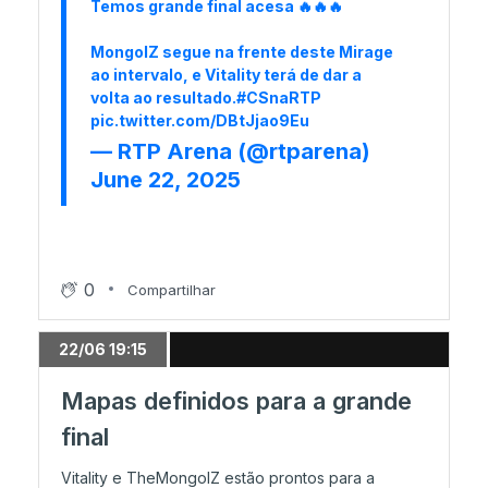
Temos grande final acesa 🔥🔥🔥
Primeiro dia de Stage 3 chega ao fim
MongolZ segue na frente deste Mirage
ao intervalo, e Vitality terá de dar a
volta ao resultado.
#CSnaRTP
12/06 22:40
pic.twitter.com/DBtJjao9Eu
Ambulância de FaZe deixa MOUZ nas
— RTP Arena (@rtparena)
urgências
June 22, 2025
12/06 22:00
3DMAX entrega vitória à NAVI
0
Compartilhar
12/06 21:39
22/06 19:15
FaZe ou MOUZ, quem vai cair para o 0-2?
Mapas definidos para a grande
final
12/06 19:04
Os resultados que marcam o arranque da
Vitality e TheMongolZ estão prontos para a