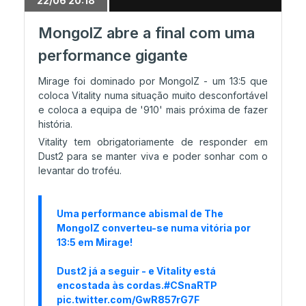
22/06 20:18
MongolZ abre a final com uma
15/06 21:24
performance gigante
Resta uma vaga nos Playoffs
Mirage foi dominado por MongolZ - um 13:5 que
coloca Vitality numa situação muito desconfortável
15/06 17:53
e coloca a equipa de '910' mais próxima de fazer
história.
MOUZ confirmada no Moody Center!
Vitality tem obrigatoriamente de responder em
Dust2 para se manter viva e poder sonhar com o
levantar do troféu.
14/06 23:20
Stage 3 encerra neste domingo
Uma performance abismal de The
MongolZ converteu-se numa vitória por
14/06 23:16
13:5 em Mirage!
NAVI e Vitality carimbam Moody Center
Dust2 já a seguir - e Vitality está
encostada às cordas.
#CSnaRTP
pic.twitter.com/GwR857rG7F
14/06 20:48