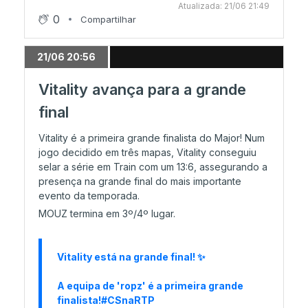
Legacy no 1-1
Atualizada: 21/06 21:49
0
Compartilhar
03/06 21:15
21/06 20:56
HEROIC 2-0
Vitality avança para a grande
final
03/06 19:35
Vitality é a primeira grande finalista do Major! Num
Duelos da Ronda 2 definidos
jogo decidido em três mapas, Vitality conseguiu
selar a série em Train com um 13:6, assegurando a
presença na grande final do mais importante
03/06 19:14
evento da temporada.
Wildcard atropela a Metizport
MOUZ termina em 3º/4º lugar.
03/06 18:22
Vitality está na grande final! ✨
NRG domina por completo a TYLOO
A equipa de 'ropz' é a primeira grande
finalista!
#CSnaRTP