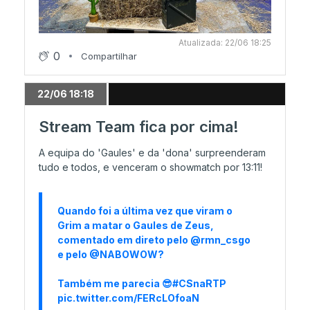
paiN no Stage 3
Atualizada: 22/06 18:25
09/06 17:11
0
Compartilhar
M80 eliminada
22/06 18:18
08/06 22:32
Stream Team fica por cima!
Ronda 4 esta segunda-feira
A equipa do 'Gaules' e da 'dona' surpreenderam
tudo e todos, e venceram o showmatch por 13:11!
08/06 22:16
Falcons sobrevive!
Quando foi a última vez que viram o
Grim a matar o Gaules de Zeus,
comentado em direto pelo
@rmn_csgo
08/06 19:42
e pelo
@NABOWOW
?
Virtus.pro é o segundo 3-0
Também me parecia 😎
#CSnaRTP
pic.twitter.com/FERcLOfoaN