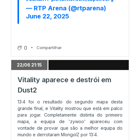
FURIA adianta-se na série
— RTP Arena (@rtparena)
June 22, 2025
20/06 00:24
FURIA e paiN estão prontas!
0
Compartilhar
19/06 23:32
MOUZ é a primeira equipa nas meias finais
22/06 21:15
Vitality aparece e destrói em
19/06 22:12
Dust2
MOUZ vence Dust2 e força um decider
13:4 foi o resultado do segundo mapa desta
grande final, e Vitality mostrou que está em palco
para jogar. Completamente distinta do primeiro
19/06 22:12
mapa, a equipa de 'zywoo' apareceu com
Troféu do Major é uma obra de arte
vontade de provar que são a melhor equipa do
mundo e derrotaram MongolZ por 13:4.