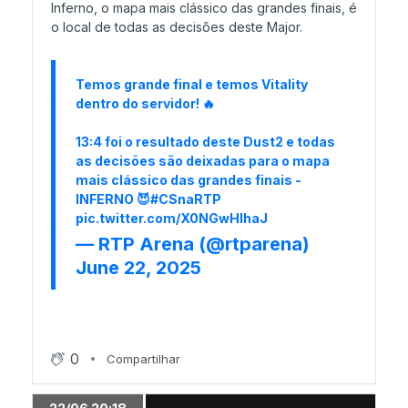
Inferno, o mapa mais clássico das grandes finais, é
19/06 20:53
o local de todas as decisões deste Major.
1v3 de magixx para garantir outro map point!
Temos grande final e temos Vitality
dentro do servidor! 🔥
19/06 20:32
Spinx salva e segura outro overtime
13:4 foi o resultado deste Dust2 e todas
as decisões são deixadas para o mapa
mais clássico das grandes finais -
19/06 18:42
INFERNO 😈
#CSnaRTP
pic.twitter.com/X0NGwHIhaJ
FaZe é a equipa favorita do público na arena!
— RTP Arena (@rtparena)
June 22, 2025
16/06 01:38
Caminho para a final já é conhecido
0
Compartilhar
16/06 01:08
paiN completa Top 8 do Major!