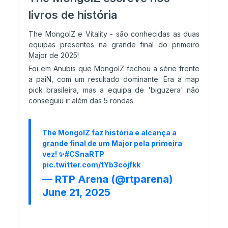
07/06 15:41
livros de história
FAZE UP em Austin
The MongolZ e Vitality - são conhecidas as duas
equipas presentes na grande final do primeiro
07/06 15:02
Major de 2025!
As escolhas do nosso talento para a Stage 2
Foi em Anubis que MongolZ fechou a série frente
a paiN, com um resultado dominante. Era a map
pick brasileira, mas a equipa de 'biguzera' não
conseguiu ir além das 5 rondas.
06/06 23:11
Stage 2 com jogos definidos
The MongolZ faz história e alcança a
grande final de um Major pela primeira
06/06 17:46
vez! ✨
#CSnaRTP
pic.twitter.com/tYb3cojfkk
Lynn Vision no Stage 2
— RTP Arena (@rtparena)
June 21, 2025
05/06 23:26
Duelos decisivos