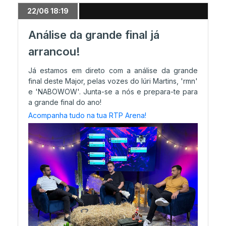
22/06 18:19
10/06 17:06
Nemiga elimina HEROIC
Análise da grande final já
arrancou!
10/06 00:40
Já estamos em direto com a análise da grande
3DMAX avança e FaZe em risco
final deste Major, pelas vozes do Iúri Martins, 'rmn'
e 'NABOWOW'. Junta-se a nós e prepara-te para
a grande final do ano!
09/06 22:29
Acompanha tudo na tua RTP Arena!
Falcons fora do Major!
09/06 21:37
FURIA no Stage 3
09/06 18:44