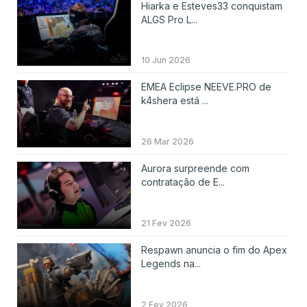
Hiarka e Esteves33 conquistam
ALGS Pro L...
10 Jun 2026
EMEA Eclipse NEEVE.PRO de
k4shera está ...
26 Mar 2026
Aurora surpreende com
contratação de E...
21 Fev 2026
Respawn anuncia o fim do Apex
Legends na...
2 Fev 2026