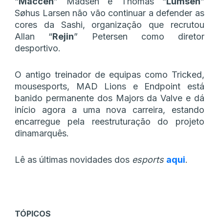
“
Maccen
” Madsen e Thomas “
Lumsen
”
Søhus Larsen não vão continuar a defender as
cores da Sashi, organização que recrutou
Allan “
Rejin
” Petersen como diretor
desportivo.
O antigo treinador de equipas como Tricked,
mousesports, MAD Lions e Endpoint está
banido permanente dos Majors da Valve e dá
início agora a uma nova carreira, estando
encarregue pela reestruturação do projeto
dinamarquês.
Lê as últimas novidades dos
esports
aqui
.
TÓPICOS