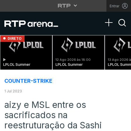
Entrar
Toggle na
DIRETO
12 Ago 2026 às 18:00
13 Ago 2026 à
LPLOL Summer
LPLOL Summer
LPLOL Summ
COUNTER-STRIKE
1 Jul 2023
aizy e MSL entre os
sacrificados na
reestruturação da Sashi