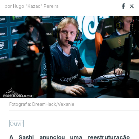
por Hugo "Kazac" Pereira
Fotografia: DreamHack/Vexanie
Ouvir
A Sashi anunciou uma reestruturação