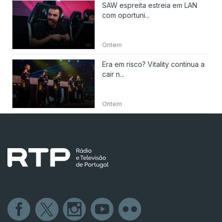
SAW espreita estreia em LAN
com oportuni...
Ontem
Era em risco? Vitality continua a
cair n...
Ontem