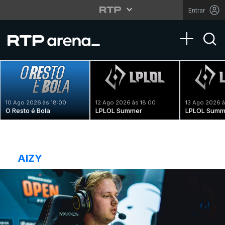
Entrar
Toggle na
10 Ago 2026 às 18:00
12 Ago 2026 às 18:00
13 Ago 2026 à
O Resto é Bola
LPLOL Summer
LPLOL Summ
AIZY