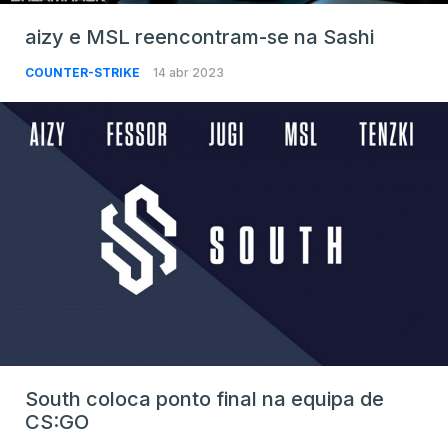
aizy e MSL reencontram-se na Sashi
COUNTER-STRIKE
14 abr 2023
South coloca ponto final na equipa de
CS:GO