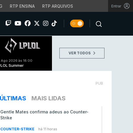
G
RTP ENSINA
RTP ARQUIVOS
Entrar
VER TODOS
 Ago 2026 às 18:00
PLOL Summer
PUB
ÚLTIMAS
MAIS LIDAS
Gentle Mates confirma adeus ao Counter-
Strike
COUNTER-STRIKE
há 11 horas