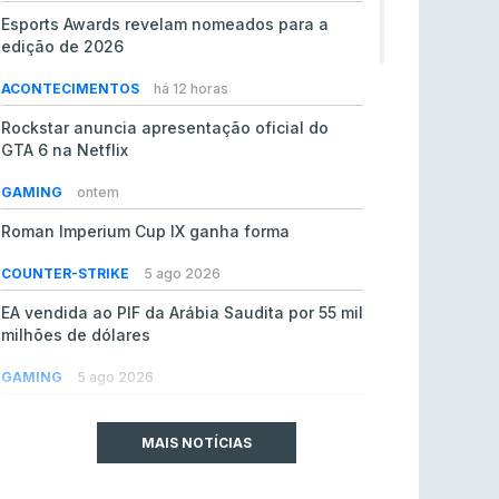
Esports Awards revelam nomeados para a
edição de 2026
ACONTECIMENTOS
há 12 horas
Rockstar anuncia apresentação oficial do
GTA 6 na Netflix
GAMING
ontem
Roman Imperium Cup IX ganha forma
COUNTER-STRIKE
5 ago 2026
EA vendida ao PIF da Arábia Saudita por 55 mil
milhões de dólares
GAMING
5 ago 2026
jL chamado para colmatar baixas na Team
Vitality
MAIS NOTÍCIAS
COUNTER-STRIKE
5 ago 2026