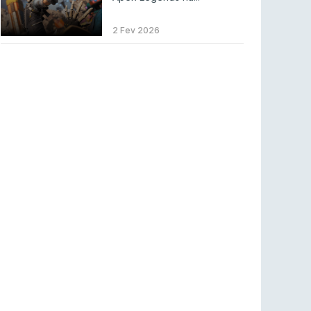
LEAGUE OF LEGENDS
3 ago 2026
MOUZ surpreende Spirit para vencer BLAST
2 Fev 2026
Bounty
COUNTER-STRIKE
2 ago 2026
Setembro recheado de LANs em Portugal
COUNTER-STRIKE
1 ago 2026
Betclic renova parceria com a RTP Arena para
a época 2026/27
RTP ARENA
23 jul 2026
BLAST Bounty S2 na RTP Arena: Regressa o
melhor Counter-Strike
COUNTER-STRIKE
18 jul 2026