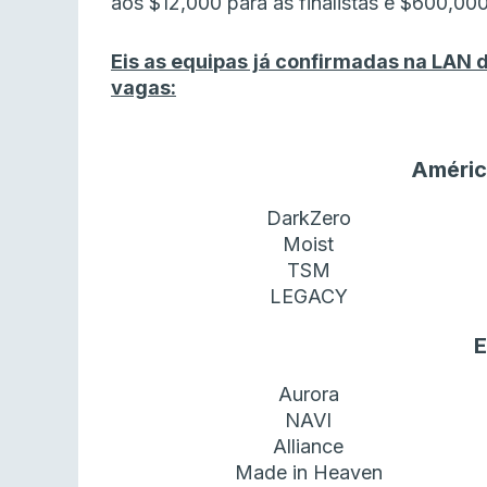
aos $12,000 para as finalistas e $600,00
Eis as equipas já confirmadas na LAN 
vagas:
Améric
DarkZero
Moist
TSM
LEGACY
Aurora
NAVI
Alliance
Made in Heaven