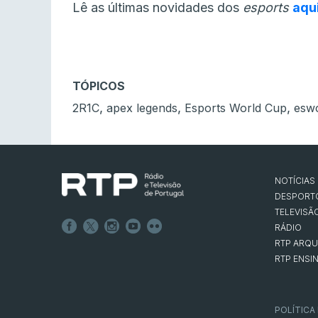
Lê as últimas novidades dos
esports
aqu
TÓPICOS
,
,
,
2R1C
apex legends
Esports World Cup
esw
NOTÍCIAS
DESPORT
TELEVISÃ
RÁDIO
RTP ARQU
RTP ENSI
POLÍTICA