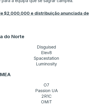
0 para a equipa que se sagrar campeã.
de $2,000,000 e distribuição anunciada de
a do Norte
Disguised
Elev8
Spacestation
Luminosity
EMEA
O7
Passion UA
2R1C
OMiT