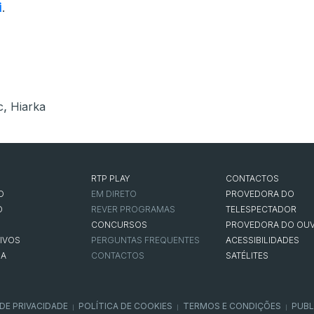
i
.
,
c
Hiarka
RTP PLAY
CONTACTOS
O
EM DIRETO
PROVEDORA DO
O
REVER PROGRAMAS
TELESPECTADOR
CONCURSOS
PROVEDORA DO OUV
IVOS
PERGUNTAS FREQUENTES
ACESSIBILIDADES
NA
CONTACTOS
SATÉLITES
 DE PRIVACIDADE
POLÍTICA DE COOKIES
TERMOS E CONDIÇÕES
PUBL
|
|
|