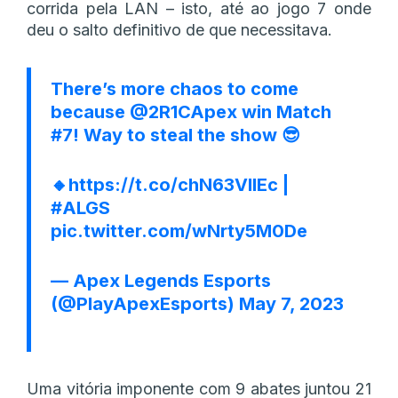
corrida pela LAN – isto, até ao jogo 7 onde
deu o salto definitivo de que necessitava.
There’s more chaos to come
because
@2R1CApex
win Match
#7! Way to steal the show 😎
🔸
https://t.co/chN63VllEc
|
#ALGS
pic.twitter.com/wNrty5M0De
— Apex Legends Esports
(@PlayApexEsports)
May 7, 2023
Uma vitória imponente com 9 abates juntou 21