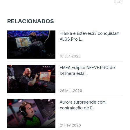
PUB
RELACIONADOS
Hiarka e Esteves33 conquistam
ALGS Pro L...
10 Jun 2026
EMEA Eclipse NEEVE.PRO de
k4shera está ...
26 Mar 2026
Aurora surpreende com
contratação de E...
21 Fev 2026