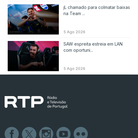
jL chamado para colmatar baixas
na Team ...
5 Ago 2026
SAW espreita estreia em LAN
com oportuni...
5 Ago 2026