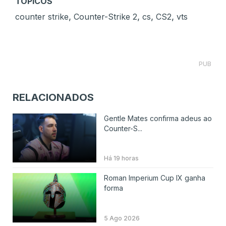
TÓPICOS
,
,
,
,
counter strike
Counter-Strike 2
cs
CS2
vts
PUB
RELACIONADOS
Gentle Mates confirma adeus ao
Counter-S...
Há 19 horas
Roman Imperium Cup IX ganha
forma
5 Ago 2026