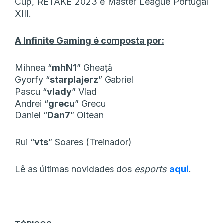
Cup, RETAKE 2023 e Master League Portugal
XIII.
A Infinite Gaming é composta por:
Mihnea “
mhN1
” Gheață
Gyorfy “
starplajerz
” Gabriel
Pascu “
vlady
” Vlad
Andrei “
grecu
” Grecu
Daniel “
Dan7
” Oltean
Rui “
vts
” Soares (Treinador)
Lê as últimas novidades dos
esports
aqui
.