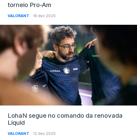
torneio Pro-Am
VALORANT
18 dez 2025
LohaN segue no comando da renovada
Liquid
VALORANT
12 dez 2025