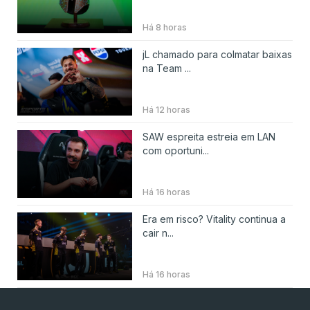
Há 8 horas
jL chamado para colmatar baixas
na Team ...
Há 12 horas
SAW espreita estreia em LAN
com oportuni...
Há 16 horas
Era em risco? Vitality continua a
cair n...
Há 16 horas