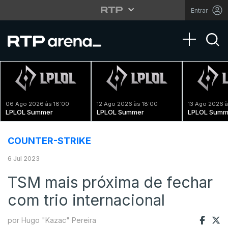
Entrar
Toggle na
06 Ago 2026 às 18:00
12 Ago 2026 às 18:00
13 Ago 2026 à
LPLOL Summer
LPLOL Summer
LPLOL Summ
COUNTER-STRIKE
6 Jul 2023
TSM mais próxima de fechar
com trio internacional
por Hugo "Kazac" Pereira