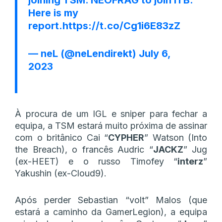
Here is my
report.
https://t.co/Cg1i6E83zZ
— neL (@neLendirekt)
July 6,
2023
À procura de um IGL e sniper para fechar a
equipa, a TSM estará muito próxima de assinar
com o britânico Cai “
CYPHER
” Watson (Into
the Breach), o francês Audric “
JACKZ
” Jug
(ex-HEET) e o russo Timofey “
interz
”
Yakushin (ex-Cloud9).
Após perder Sebastian “volt” Malos (que
estará a caminho da GamerLegion), a equipa