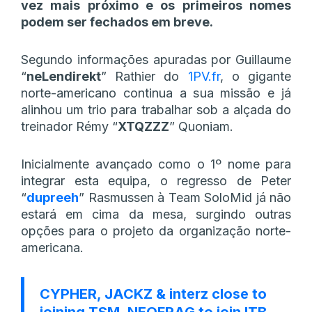
vez mais próximo e os primeiros nomes
podem ser fechados em breve.
Segundo informações apuradas por Guillaume
“
neLendirekt
” Rathier do
1PV.fr
, o gigante
norte-americano continua a sua missão e já
alinhou um trio para trabalhar sob a alçada do
treinador Rémy “
XTQZZZ
” Quoniam.
Inicialmente avançado como o 1º nome para
integrar esta equipa, o regresso de Peter
“
dupreeh
” Rasmussen à Team SoloMid já não
estará em cima da mesa, surgindo outras
opções para o projeto da organização norte-
americana.
CYPHER, JACKZ & interz close to
joining TSM. NEOFRAG to join ITB.