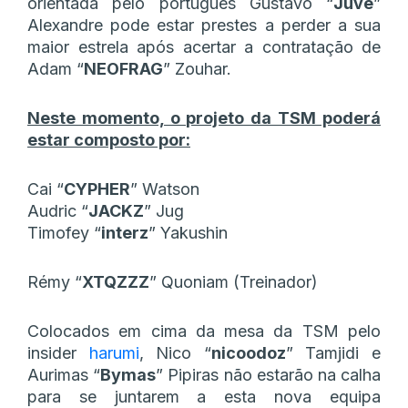
orientada pelo português Gustavo “
Juve
”
Alexandre pode estar prestes a perder a sua
maior estrela após acertar a contratação de
Adam “
NEOFRAG
” Zouhar.
Neste momento, o projeto da TSM poderá
estar composto por:
Cai “
CYPHER
” Watson
Audric “
JACKZ
” Jug
Timofey “
interz
” Yakushin
Rémy “
XTQZZZ
” Quoniam (Treinador)
Colocados em cima da mesa da TSM pelo
insider
harumi
, Nico “
nicoodoz
” Tamjidi e
Aurimas “
Bymas
” Pipiras não estarão na calha
para se juntarem a esta nova equipa