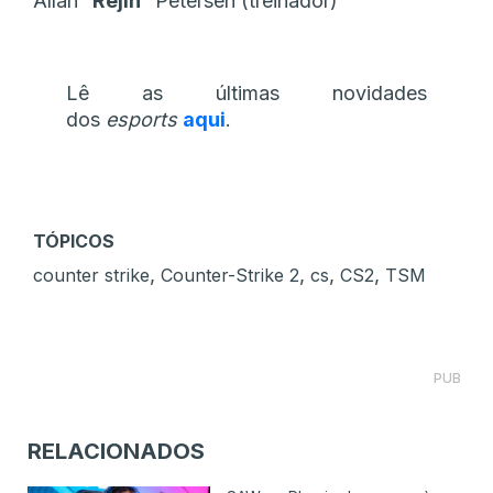
Allan “⁠
Rejin
⁠” Petersen (treinador)
Lê as últimas novidades
dos
esports
aqui
.
TÓPICOS
,
,
,
,
counter strike
Counter-Strike 2
cs
CS2
TSM
PUB
RELACIONADOS