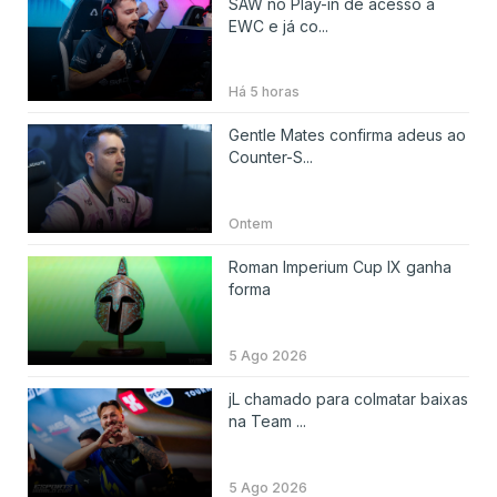
SAW no Play-in de acesso à
EWC e já co...
Há 5 horas
Gentle Mates confirma adeus ao
Counter-S...
Ontem
Roman Imperium Cup IX ganha
forma
5 Ago 2026
jL chamado para colmatar baixas
na Team ...
5 Ago 2026