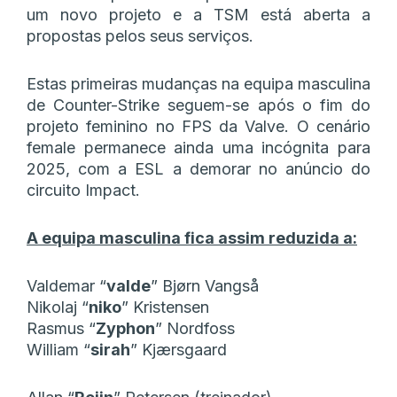
um novo projeto e a TSM está aberta a
propostas pelos seus serviços.
Estas primeiras mudanças na equipa masculina
de Counter-Strike seguem-se após o fim do
projeto feminino no FPS da Valve. O cenário
female permanece ainda uma incógnita para
2025, com a ESL a demorar no anúncio do
circuito Impact.
A equipa masculina fica assim reduzida a:
Valdemar “
⁠valde
⁠” Bjørn Vangså
Nikolaj “⁠
niko
⁠” Kristensen
Rasmus “⁠
Zyphon
⁠” Nordfoss
William “
⁠sirah
⁠” Kjærsgaard