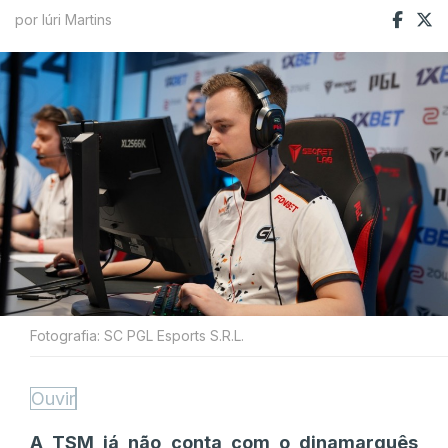
por Iúri Martins
Fotografia: SC PGL Esports S.R.L.
Ouvir
A TSM já não conta com o dinamarquês