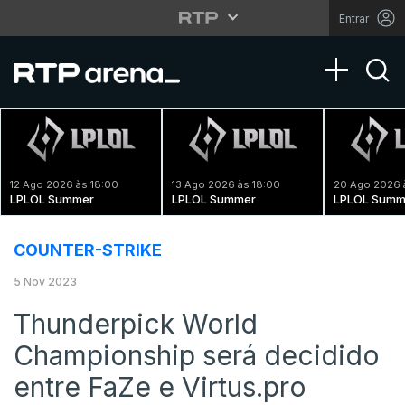
Entrar
Toggle na
12 Ago 2026 às 18:00
13 Ago 2026 às 18:00
20 Ago 2026 
LPLOL Summer
LPLOL Summer
LPLOL Summ
COUNTER-STRIKE
5 Nov 2023
Thunderpick World
Championship será decidido
entre FaZe e Virtus.pro