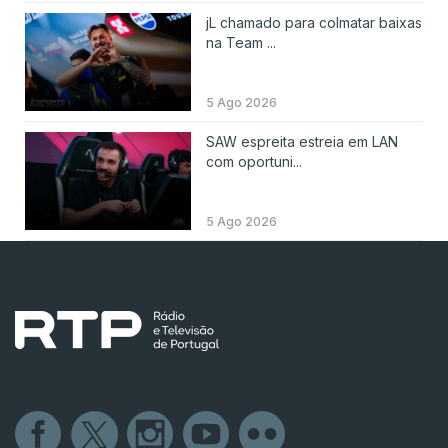
jL chamado para colmatar baixas
na Team ...
5 Ago 2026
SAW espreita estreia em LAN
com oportuni...
5 Ago 2026