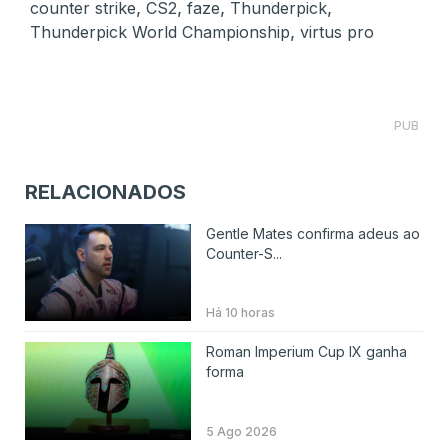
,
,
,
,
counter strike
CS2
faze
Thunderpick
,
Thunderpick World Championship
virtus pro
PUB
RELACIONADOS
Gentle Mates confirma adeus ao
Counter-S...
Há 10 horas
Roman Imperium Cup IX ganha
forma
5 Ago 2026