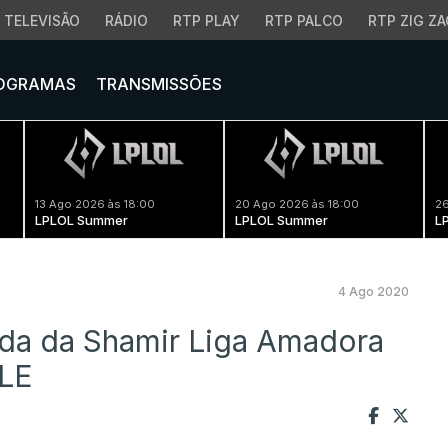
TELEVISÃO
RÁDIO
RTP PLAY
RTP PALCO
RTP ZIG ZA
OGRAMAS
TRANSMISSÕES
13 Ago 2026 às 18:00
20 Ago 2026 às 18:00
26
LPLOL Summer
LPLOL Summer
L
4 Ago 2020
da da Shamir Liga Amadora
ELE