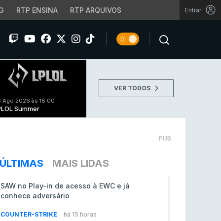
G
RTP ENSINA
RTP ARQUIVOS
Entrar
VER TODOS
 Ago 2026 às 18:00
PLOL Summer
PUB
ÚLTIMAS
MAIS LIDAS
SAW no Play-in de acesso à EWC e já
conhece adversário
COUNTER-STRIKE
há 15 horas