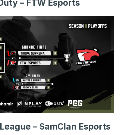
 Duty – FTW Esports
 League – SamClan Esports