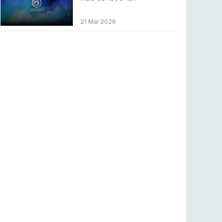
ENTRETENIMENTO
3 ago 2026
Códigos para ícones clássicos gratuitos no
21 Mai 2026
League of Legends [agosto 2026]
LEAGUE OF LEGENDS
3 ago 2026
MOUZ surpreende Spirit para vencer BLAST
Bounty
COUNTER-STRIKE
2 ago 2026
Setembro recheado de LANs em Portugal
COUNTER-STRIKE
1 ago 2026
Betclic renova parceria com a RTP Arena para
a época 2026/27
RTP ARENA
23 jul 2026