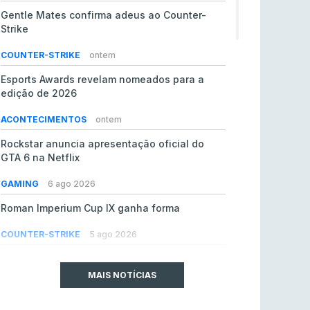
Gentle Mates confirma adeus ao Counter-
Strike
COUNTER-STRIKE
ontem
Esports Awards revelam nomeados para a
edição de 2026
ACONTECIMENTOS
ontem
Rockstar anuncia apresentação oficial do
GTA 6 na Netflix
GAMING
6 ago 2026
Roman Imperium Cup IX ganha forma
COUNTER-STRIKE
5 ago 2026
EA vendida ao PIF da Arábia Saudita por 55 mil
milhões de dólares
MAIS NOTÍCIAS
GAMING
5 ago 2026