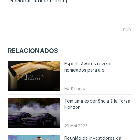
,
,
Nacional
tencent
trump
PUB
RELACIONADOS
Esports Awards revelam
nomeados para a e...
Há 11 horas
Tem uma experiência à la Forza
Horizon...
29 Mai 2026
Reunião de investidores da