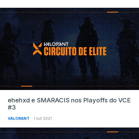
ehehxd e SMARACIS nos Playoffs do VCE
#3
VALORANT
1 out 2021