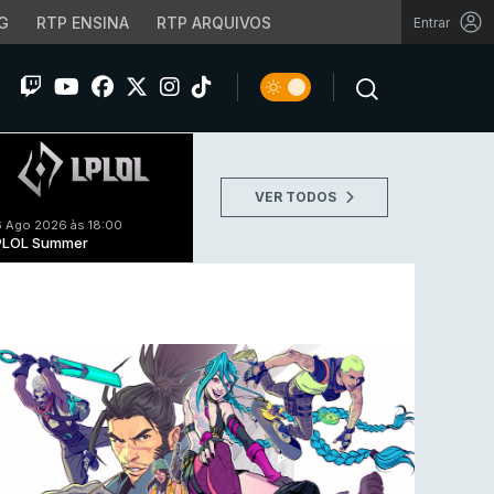
G
RTP ENSINA
RTP ARQUIVOS
Entrar
VER TODOS
 Ago 2026 às 18:00
PLOL Summer