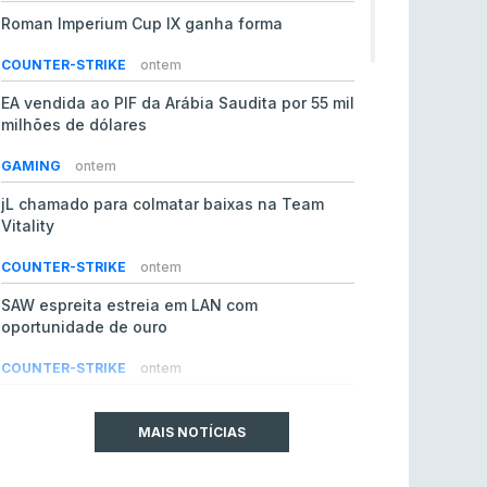
Roman Imperium Cup IX ganha forma
COUNTER-STRIKE
ontem
EA vendida ao PIF da Arábia Saudita por 55 mil
milhões de dólares
GAMING
ontem
jL chamado para colmatar baixas na Team
Vitality
COUNTER-STRIKE
ontem
SAW espreita estreia em LAN com
oportunidade de ouro
COUNTER-STRIKE
ontem
Era em risco? Vitality continua a cair no VRS
do Counter-Strike 2
MAIS NOTÍCIAS
COUNTER-STRIKE
ontem