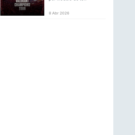
Betclic renova parceria com a RTP Arena para
a época 2026/27
8 Abr 2026
RTP ARENA
23 jul 2026
BLAST Bounty S2 na RTP Arena: Regressa o
melhor Counter-Strike
COUNTER-STRIKE
18 jul 2026
Wuant assina “The One”: O novo hino oficial
da LPLOL
LEAGUE OF LEGENDS
16 jul 2026
Roman Imperium Cup VIII abre inscrições com
SAW e Luminosity na lista
COUNTER-STRIKE
16 jul 2026