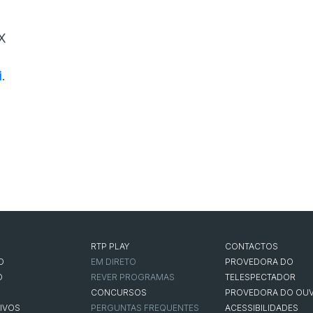
X
i
.
RTP PLAY
CONTACTOS
O
EM DIRETO
PROVEDORA DO
O
REVER PROGRAMAS
TELESPECTADOR
CONCURSOS
PROVEDORA DO OUV
IVOS
PERGUNTAS FREQUENTES
ACESSIBILIDADES