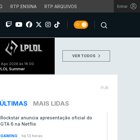
G
RTP ENSINA
RTP ARQUIVOS
Entrar
VER TODOS
 Ago 2026 às 18:00
PLOL Summer
PUB
ÚLTIMAS
MAIS LIDAS
Rockstar anuncia apresentação oficial do
GTA 6 na Netflix
GAMING
há 13 horas