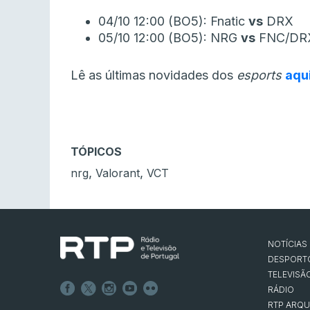
04/10 12:00 (BO5): Fnatic
vs
DRX
05/10 12:00 (BO5): NRG
vs
FNC/DR
Lê as últimas novidades dos
esports
aqu
TÓPICOS
,
,
nrg
Valorant
VCT
NOTÍCIAS
DESPORT
TELEVISÃ
RÁDIO
RTP ARQU