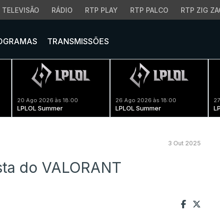
TELEVISÃO
RÁDIO
RTP PLAY
RTP PALCO
RTP ZIG ZA
OGRAMAS
TRANSMISSÕES
20 Ago 2026 às 18:00
26 Ago 2026 às 18:00
27
LPLOL Summer
LPLOL Summer
L
3 Out 2025
lista do VALORANT