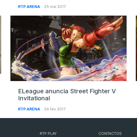
RTP ARENA
25 mai 2017
ELeague anuncia Street Fighter V
Invitational
RTP ARENA
24 fev 2017
RTP PLAY
CONTACTOS