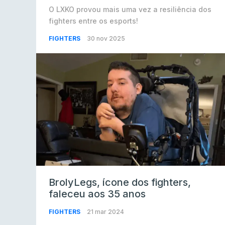
O LXKO provou mais uma vez a resiliência dos
fighters entre os esports!
FIGHTERS
30 nov 2025
BrolyLegs, ícone dos fighters,
faleceu aos 35 anos
FIGHTERS
21 mar 2024