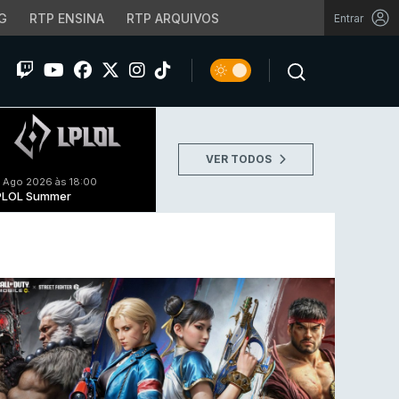
G
RTP ENSINA
RTP ARQUIVOS
Entrar
VER TODOS
 Ago 2026 às 18:00
PLOL Summer