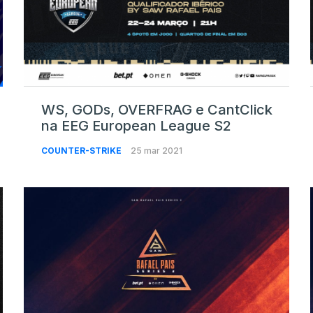
WS, GODs, OVERFRAG e CantClick
na EEG European League S2
COUNTER-STRIKE
25 mar 2021