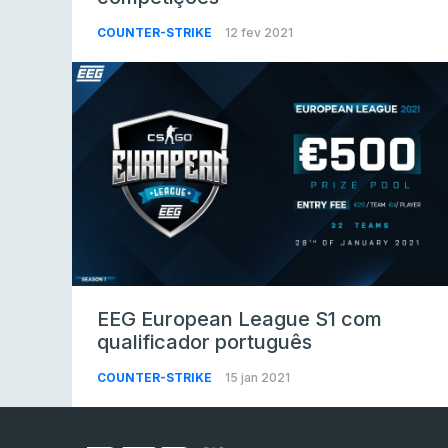
COUNTER-STRIKE
12 fev 2021
EEG European League S1 com
qualificador português
COUNTER-STRIKE
15 jan 2021