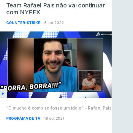
Team Rafael Pais não vai continuar
com NYPEX
COUNTER-STRIKE
6 abr 2022
“O mucha é como se fosse um ídolo” – Rafael Pais
PROGRAMA DE TV
18 out 2021