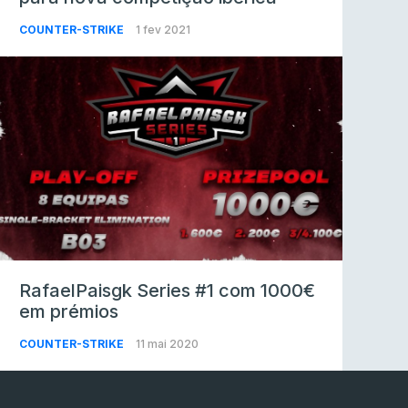
COUNTER-STRIKE
1 fev 2021
RafaelPaisgk Series #1 com 1000€
em prémios
COUNTER-STRIKE
11 mai 2020