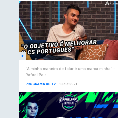
“A minha maneira de falar é uma marca minha” –
Rafael Pais
PROGRAMA DE TV
18 out 2021