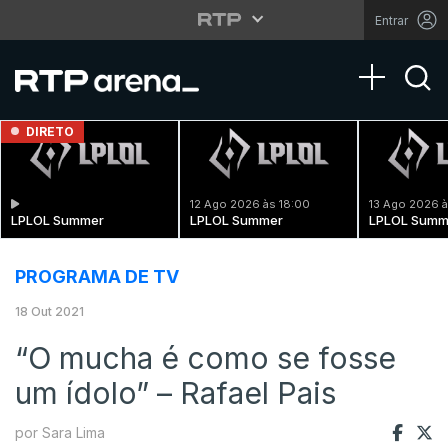
Entrar
Toggle na
DIRETO
12 Ago 2026 às 18:00
13 Ago 2026 à
LPLOL Summer
LPLOL Summer
LPLOL Summ
PROGRAMA DE TV
18 Out 2021
“O mucha é como se fosse
um ídolo” – Rafael Pais
por Sara Lima