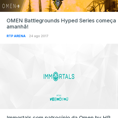
OMEN Battlegrounds Hyped Series começa
amanhã!
RTP ARENA
24 ago 2017
Immortals com patrocínio da Omen by HP