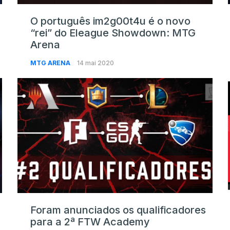
O português im2g00t4u é o novo
“rei” do Eleague Showdown: MTG
Arena
MTG ARENA
14 mai 2020
Foram anunciados os qualificadores
para a 2ª FTW Academy