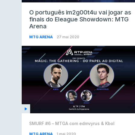
O português im2g00t4u vai jogar as
finais do Eleague Showdown: MTG
Arena
MTG ARENA
27 mai 2020
SMURF #6 – MTGA com edmvyrus & Kbol
MTG ARENA
1 mai 2020