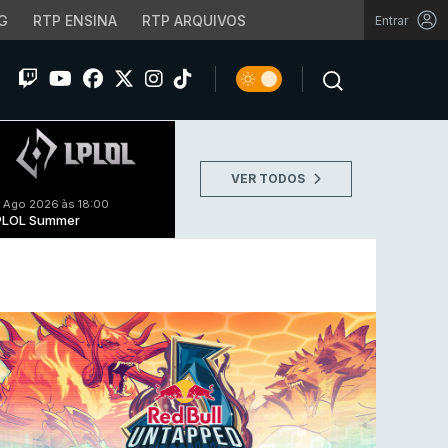
G
RTP ENSINA
RTP ARQUIVOS
Entrar
VER TODOS
 Ago 2026 às 18:00
PLOL Summer