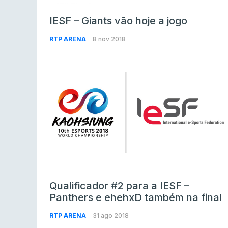
IESF – Giants vão hoje a jogo
RTP ARENA
8 nov 2018
Qualificador #2 para a IESF –
Panthers e ehehxD também na final
RTP ARENA
31 ago 2018