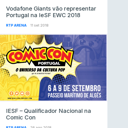
Vodafone Giants vão representar
Portugal na IeSF EWC 2018
RTP ARENA
11 set 2018
IESF – Qualificador Nacional na
Comic Con
RTP ARENA
26 ago 2018