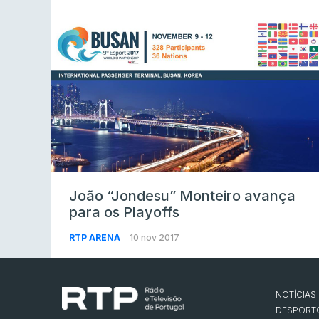
João “Jondesu” Monteiro avança
para os Playoffs
RTP ARENA
10 nov 2017
NOTÍCIAS
DESPORT