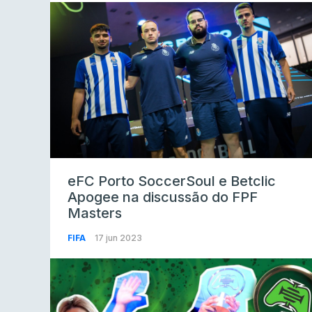
eFC Porto SoccerSoul e Betclic
Apogee na discussão do FPF
Masters
FIFA
17 jun 2023