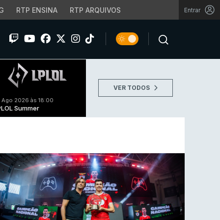
G
RTP ENSINA
RTP ARQUIVOS
Entrar
VER TODOS
 Ago 2026 às 18:00
PLOL Summer