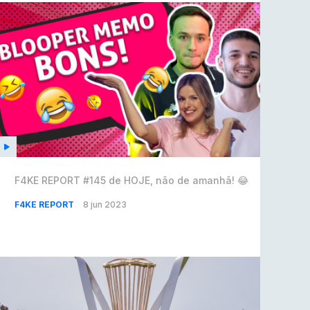
F4KE REPORT #145 de HOJE, não de amanhã! 😂
F4KE REPORT
8 jun 2023