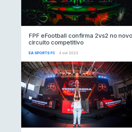
FPF eFootball confirma 2vs2 no nov
circuito competitivo
EA SPORTS FC
4 out 2023