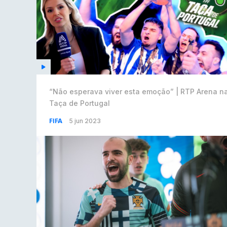
“Não esperava viver esta emoção” | RTP Arena n
Taça de Portugal
FIFA
5 jun 2023