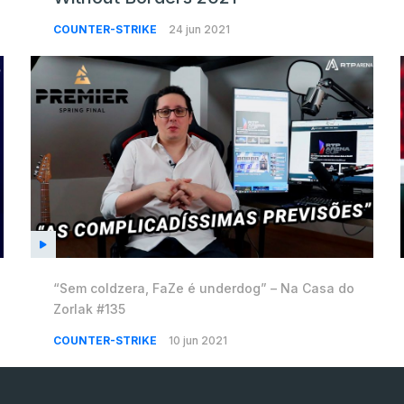
COUNTER-STRIKE
24 jun 2021
“Sem coldzera, FaZe é underdog” – Na Casa do
Zorlak #135
COUNTER-STRIKE
10 jun 2021