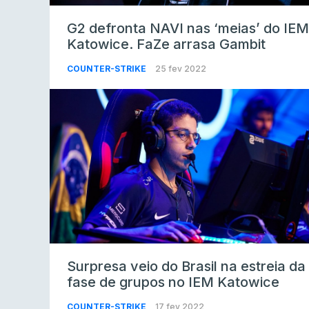
G2 defronta NAVI nas ‘meias’ do IEM
Katowice. FaZe arrasa Gambit
COUNTER-STRIKE
25 fev 2022
Surpresa veio do Brasil na estreia da
fase de grupos no IEM Katowice
COUNTER-STRIKE
17 fev 2022