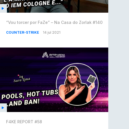
“Vou torcer por FaZe” – Na Casa do Zorlak #140
COUNTER-STRIKE
14 jul 2021
F4KE REPORT #58