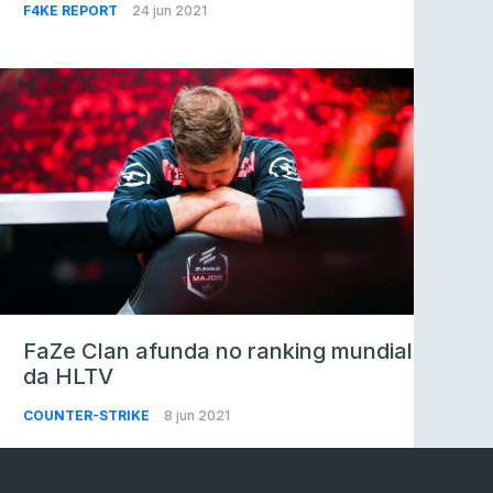
F4KE REPORT
24 jun 2021
FaZe Clan afunda no ranking mundial
da HLTV
COUNTER-STRIKE
8 jun 2021