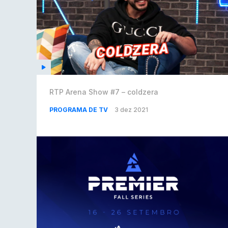
RTP Arena Show #7 – coldzera
PROGRAMA DE TV
3 dez 2021