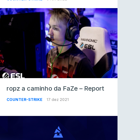
ropz a caminho da FaZe – Report
COUNTER-STRIKE
17 dez 2021