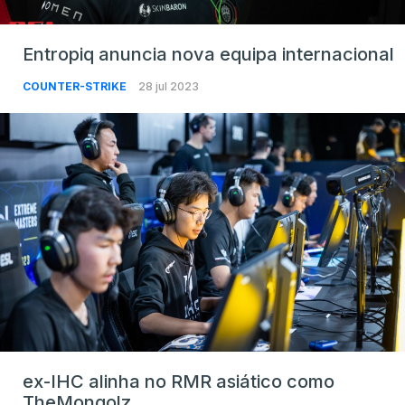
Entropiq anuncia nova equipa internacional
COUNTER-STRIKE
28 jul 2023
ex-IHC alinha no RMR asiático como
TheMongolz