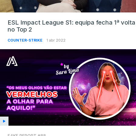
ESL Impact League S1: equipa fecha 1ª volta
no Top 2
COUNTER-STRIKE
1 abr 2022
F4KE REPORT #88