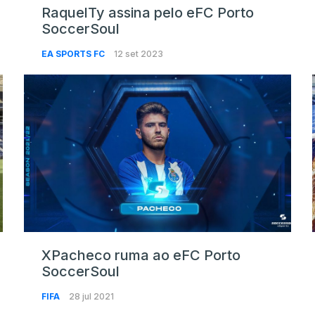
RaquelTy assina pelo eFC Porto
SoccerSoul
EA SPORTS FC
12 set 2023
XPacheco ruma ao eFC Porto
SoccerSoul
FIFA
28 jul 2021