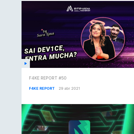
F4KE REPORT #50
F4KE REPORT
29 abr 2021