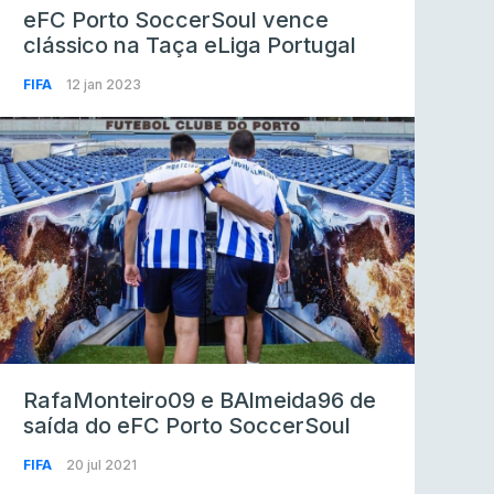
eFC Porto SoccerSoul vence
clássico na Taça eLiga Portugal
FIFA
12 jan 2023
RafaMonteiro09 e BAlmeida96 de
saída do eFC Porto SoccerSoul
FIFA
20 jul 2021