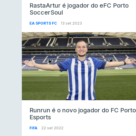
RastaArtur é jogador do eFC Porto
SoccerSoul
EA SPORTS FC
13 set 2023
Runrun é o novo jogador do FC Porto
Esports
FIFA
22 set 2022